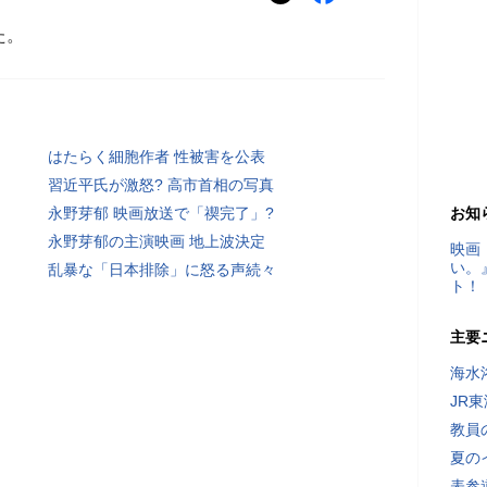
た。
はたらく細胞作者 性被害を公表
習近平氏が激怒? 高市首相の写真
永野芽郁 映画放送で「禊完了」?
お知
永野芽郁の主演映画 地上波決定
映画
い。
乱暴な「日本排除」に怒る声続々
ト！
主要
海水
JR
教員
夏の
表参