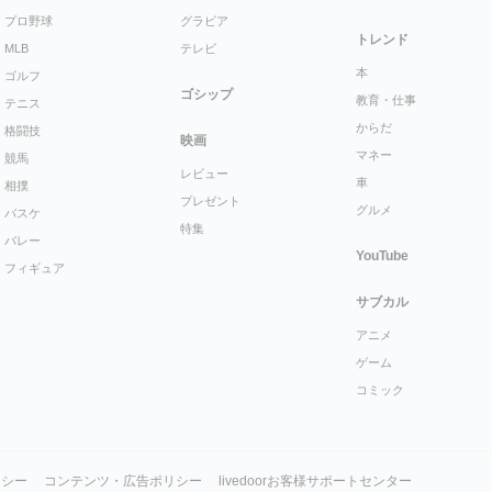
プロ野球
グラビア
トレンド
MLB
テレビ
本
ゴルフ
ゴシップ
教育・仕事
テニス
からだ
格闘技
映画
マネー
競馬
レビュー
車
相撲
プレゼント
グルメ
バスケ
特集
バレー
YouTube
フィギュア
サブカル
アニメ
ゲーム
コミック
リシー
コンテンツ・広告ポリシー
livedoorお客様サポートセンター