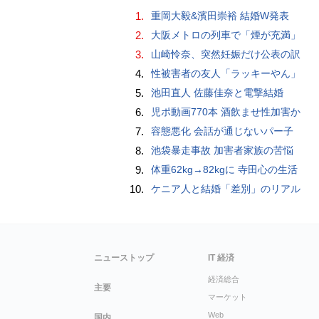
1.
重岡大毅&濱田崇裕 結婚W発表
2.
大阪メトロの列車で「煙が充満」
3.
山崎怜奈、突然妊娠だけ公表の訳
4.
性被害者の友人「ラッキーやん」
5.
池田直人 佐藤佳奈と電撃結婚
6.
児ポ動画770本 酒飲ませ性加害か
7.
容態悪化 会話が通じないパー子
8.
池袋暴走事故 加害者家族の苦悩
9.
体重62kg→82kgに 寺田心の生活
10.
ケニア人と結婚「差別」のリアル
ニューストップ
IT 経済
経済総合
主要
マーケット
Web
国内