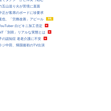
の五山送り火が苦境に直面
中正が客席のボードに珍要求
竜也、「労務改善」アピール
ouTuber 白ビキニ加工否定
VANT「別班」リアルな実態とは
子の認知症 老老介護に不安
ラジ中田、帰国後初のTV出演