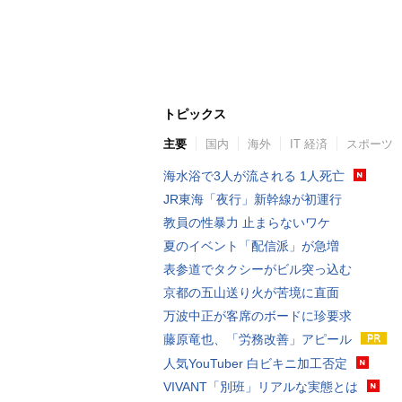
トピックス
主要
国内
海外
IT 経済
スポーツ
海水浴で3人が流される 1人死亡
JR東海「夜行」新幹線が初運行
教員の性暴力 止まらないワケ
夏のイベント「配信派」が急増
表参道でタクシーがビル突っ込む
京都の五山送り火が苦境に直面
万波中正が客席のボードに珍要求
藤原竜也、「労務改善」アピール
人気YouTuber 白ビキニ加工否定
VIVANT「別班」リアルな実態とは