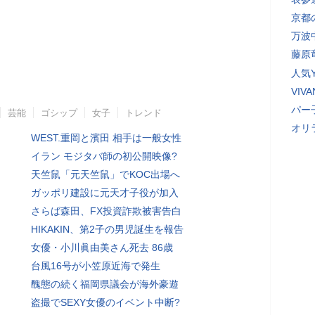
京都
万波
藤原
人気Y
VI
パー
芸能
ゴシップ
女子
トレンド
オリ
WEST.重岡と濱田 相手は一般女性
イラン モジタバ師の初公開映像?
天竺鼠「元天竺鼠」でKOC出場へ
ガッポリ建設に元天才子役が加入
さらば森田、FX投資詐欺被害告白
HIKAKIN、第2子の男児誕生を報告
女優・小川眞由美さん死去 86歳
台風16号が小笠原近海で発生
醜態の続く福岡県議会が海外豪遊
盗撮でSEXY女優のイベント中断?