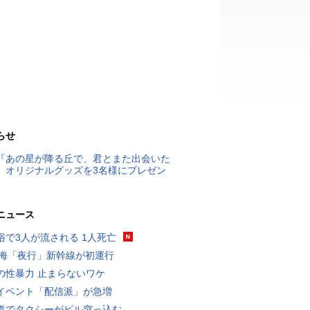
らせ
『あの星が降る丘で、君とまた出会いた
』オリジナルグッズを3名様にプレゼン
ニュース
浴で3人が流される 1人死亡
東海「夜行」新幹線が初運行
の性暴力 止まらないワケ
イベント「配信派」が急増
道でタクシーがビル突っ込む