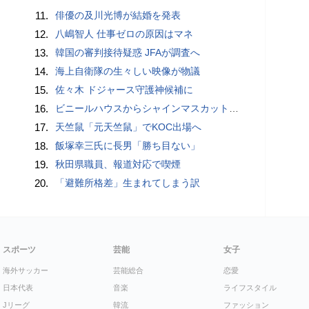
11.
俳優の及川光博が結婚を発表
12.
八嶋智人 仕事ゼロの原因はマネ
13.
韓国の審判接待疑惑 JFAが調査へ
14.
海上自衛隊の生々しい映像が物議
15.
佐々木 ドジャース守護神候補に
16.
ビニールハウスからシャインマスカット約200房を盗んだ疑い ネットで販売か 無職の男（42）逮捕 岡山県警
17.
天竺鼠「元天竺鼠」でKOC出場へ
18.
飯塚幸三氏に長男「勝ち目ない」
19.
秋田県職員、報道対応で喫煙
20.
「避難所格差」生まれてしまう訳
スポーツ
芸能
女子
海外サッカー
芸能総合
恋愛
日本代表
音楽
ライフスタイル
Jリーグ
韓流
ファッション