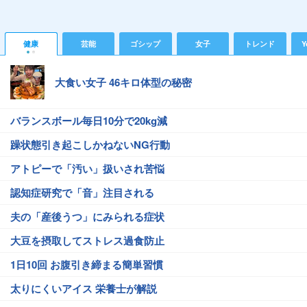
健康
芸能
ゴシップ
女子
トレンド
Y
大食い女子 46キロ体型の秘密
バランスボール毎日10分で20kg減
躁状態引き起こしかねないNG行動
アトピーで「汚い」扱いされ苦悩
認知症研究で「音」注目される
夫の「産後うつ」にみられる症状
大豆を摂取してストレス過食防止
1日10回 お腹引き締まる簡単習慣
太りにくいアイス 栄養士が解説