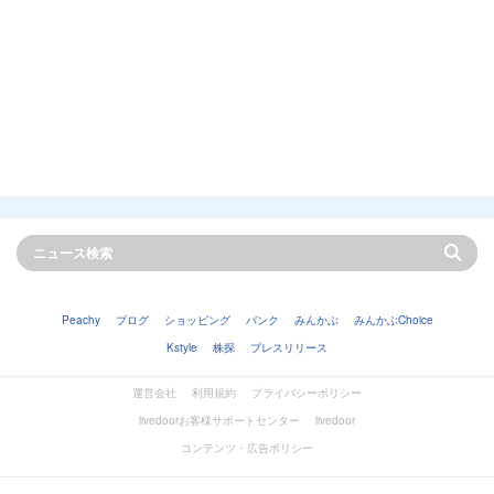
Peachy
ブログ
ショッピング
バンク
みんかぶ
みんかぶChoice
Kstyle
株探
プレスリリース
運営会社
利用規約
プライバシーポリシー
livedoorお客様サポートセンター
livedoor
コンテンツ・広告ポリシー