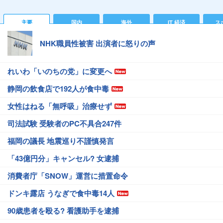
主要
国内
海外
IT 経済
ス
NHK職員性被害 出演者に怒りの声
れいわ「いのちの党」に変更へ
静岡の飲食店で192人が食中毒
女性はねる「無呼吸」治療せず
司法試験 受験者のPC不具合247件
福岡の議長 地震巡り不謹慎発言
「43億円分」キャンセル? 女逮捕
消費者庁「SNOW」運営に措置命令
ドンキ露店 うなぎで食中毒14人
90歳患者を殴る? 看護助手を逮捕