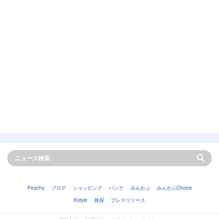
Peachy
ブログ
ショッピング
バンク
みんかぶ
みんかぶChoice
Kstyle
株探
プレスリリース