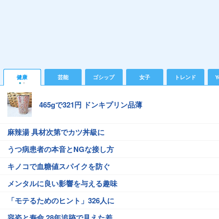
健康
芸能
ゴシップ
女子
トレンド
Y
465gで321円 ドンキプリン品薄
麻辣湯 具材次第でカツ丼級に
うつ病患者の本音とNGな接し方
キノコで血糖値スパイクを防ぐ
メンタルに良い影響を与える趣味
「モテるためのヒント」326人に
容姿と寿命 28年追跡で見えた差