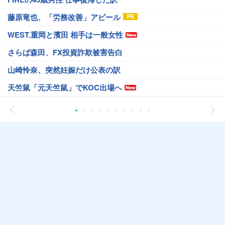
藤原竜也、「労務改善」アピール
WEST.重岡と濱田 相手は一般女性
さらば森田、FX投資詐欺被害告白
山崎怜奈、突然妊娠だけ公表の訳
天竺鼠「元天竺鼠」でKOC出場へ