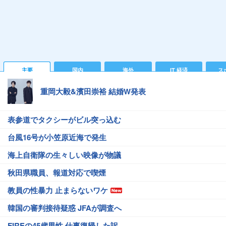
主要
国内
海外
IT 経済
ス
重岡大毅&濱田崇裕 結婚W発表
表参道でタクシーがビル突っ込む
台風16号が小笠原近海で発生
海上自衛隊の生々しい映像が物議
秋田県職員、報道対応で喫煙
教員の性暴力 止まらないワケ
韓国の審判接待疑惑 JFAが調査へ
FIREの45歳男性 仕事復帰した訳