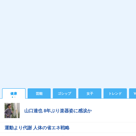
健康
芸能
ゴシップ
女子
トレンド
Y
山口達也 8年ぶり楽器姿に感涙か
運動より代謝 人体の省エネ戦略