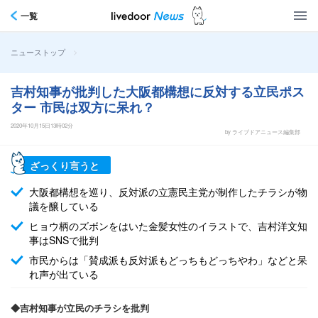
一覧
>
ニューストップ
吉村知事が批判した大阪都構想に反対する立民ポス
ター 市民は双方に呆れ？
2020年10月15日13時02分
by ライブドアニュース編集部
ざっくり言うと
大阪都構想を巡り、反対派の立憲民主党が制作したチラシが物
議を醸している
ヒョウ柄のズボンをはいた金髪女性のイラストで、吉村洋文知
事はSNSで批判
市民からは「賛成派も反対派もどっちもどっちやわ」などと呆
れ声が出ている
◆吉村知事が立民のチラシを批判