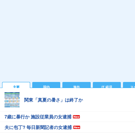
主要
国内
海外
IT 経済
ス
関東「真夏の暑さ」は終了か
7歳に暴行か 施設従業員の女逮捕
夫に包丁? 毎日新聞記者の女逮捕