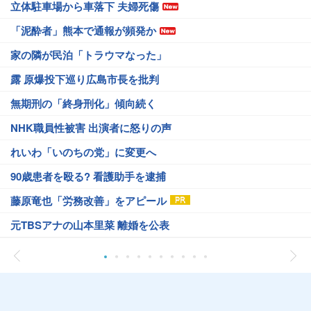
立体駐車場から車落下 夫婦死傷
「泥酔者」熊本で通報が頻発か
家の隣が民泊「トラウマなった」
露 原爆投下巡り広島市長を批判
無期刑の「終身刑化」傾向続く
NHK職員性被害 出演者に怒りの声
れいわ「いのちの党」に変更へ
90歳患者を殴る? 看護助手を逮捕
藤原竜也「労務改善」をアピール
元TBSアナの山本里菜 離婚を公表