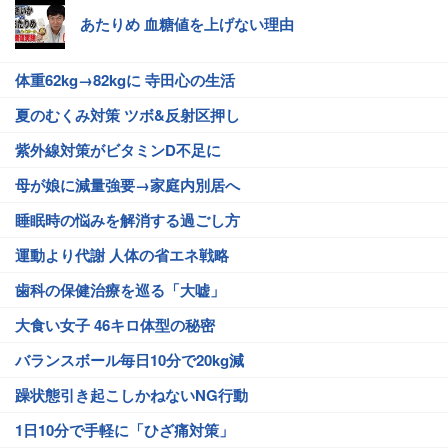
あたりめ 血糖値を上げない理由
体重62kg→82kgに 寺田心の生活
夏のむくみ対策 ツボ&反射区押し
紫外線対策がビタミンD不足に
母が娘に減量強要→家庭内別居へ
睡眠時の悩みを解消する過ごし方
運動より代謝 人体の省エネ戦略
歯科の保健治療を巡る「大嘘」
大食い女子 46キロ体型の秘密
バランスボール毎日10分で20kg減
躁状態引き起こしかねないNG行動
1日10分で手軽に「ひざ痛対策」