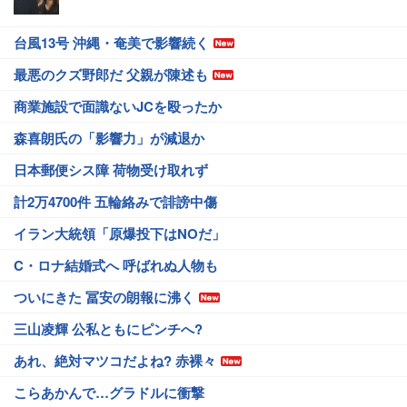
台風13号 沖縄・奄美で影響続く
最悪のクズ野郎だ 父親が陳述も
商業施設で面識ないJCを殴ったか
森喜朗氏の「影響力」が減退か
日本郵便シス障 荷物受け取れず
計2万4700件 五輪絡みで誹謗中傷
イラン大統領「原爆投下はNOだ」
C・ロナ結婚式へ 呼ばれぬ人物も
ついにきた 冨安の朗報に沸く
三山凌輝 公私ともにピンチへ?
あれ、絶対マツコだよね? 赤裸々
こらあかんで…グラドルに衝撃