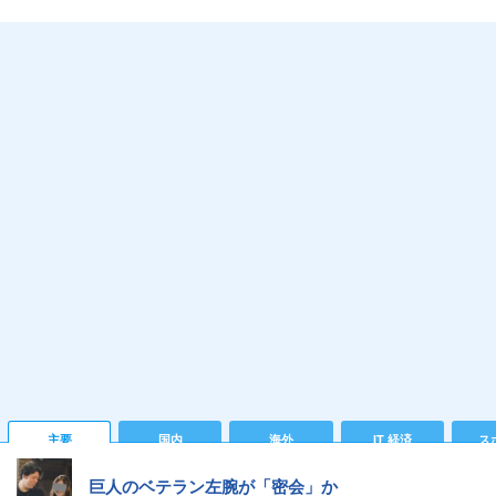
主要
国内
海外
IT 経済
ス
巨人のベテラン左腕が「密会」か