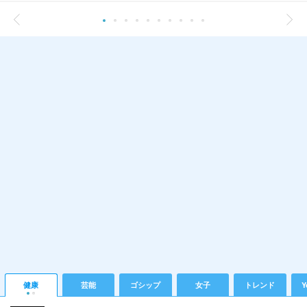
健康
芸能
ゴシップ
女子
トレンド
Y