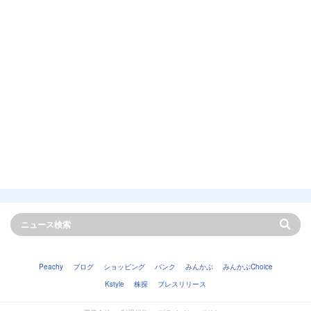
Peachy
ブログ
ショッピング
バンク
みんかぶ
みんかぶChoice
Kstyle
株探
プレスリリース