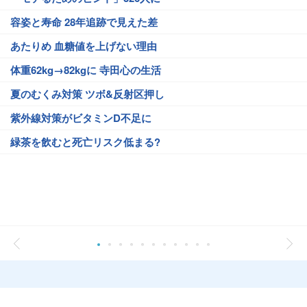
容姿と寿命 28年追跡で見えた差
あたりめ 血糖値を上げない理由
体重62kg→82kgに 寺田心の生活
夏のむくみ対策 ツボ&反射区押し
紫外線対策がビタミンD不足に
緑茶を飲むと死亡リスク低まる?