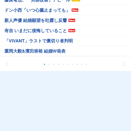
ドン小西「いつ心臓止まっても」
新人声優 結婚願望を吐露し反響
有吉 いまだに後悔していること
「VIVANT」ラストで裏切り者判明
重岡大毅&濱田崇裕 結婚W発表