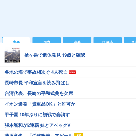
主要
国内
海外
IT 経済
ス
槍ヶ岳で遺体発見 19歳と確認
各地の海で事故相次ぐ 4人死亡
長崎市長 平和宣言を読み飛ばし
台湾代表、長崎の平和式典を欠席
イオン爆発「貴重品OK」と許可か
甲子園 10年ぶりに初戦で姿消す
張本智和が2連覇 妹とアベックV
藤原竜也、「労務改善」アピール