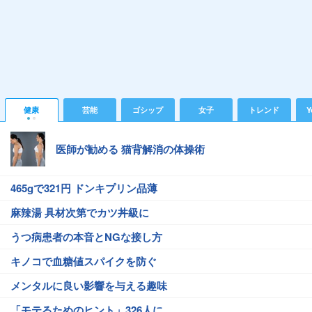
健康
芸能
ゴシップ
女子
トレンド
Y
医師が勧める 猫背解消の体操術
465gで321円 ドンキプリン品薄
麻辣湯 具材次第でカツ丼級に
うつ病患者の本音とNGな接し方
キノコで血糖値スパイクを防ぐ
メンタルに良い影響を与える趣味
「モテるためのヒント」326人に