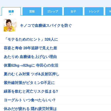
健康
芸能
ゴシップ
女子
トレンド
Y
キノコで血糖値スパイクを防ぐ
「モテるためのヒント」326人に
容姿と寿命 28年追跡で見えた差
あたりめ 血糖値を上げない理由
体重62kg→82kgに 寺田心の生活
夏のむくみ対策 ツボ&反射区押し
紫外線対策がビタミンD不足に
緑茶を飲むと死亡リスク低まる?
ヨーグルト いつ食べたらいい?
休みだが疲れる 隠れ疲労対策は