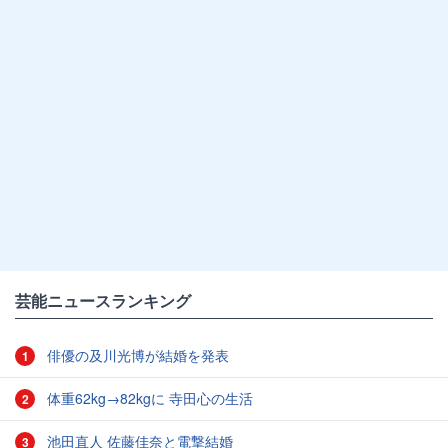
芸能ニュースランキング
俳優の及川光博が結婚を発表
1
体重62kg→82kgに 寺田心の生活
2
池田直人 佐藤佳奈と電撃結婚
3