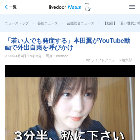
一覧
>
>
>
【動画】「若い世代が
ニューストップ
芸能ニュース
芸能総合ニュース
「若い人でも発症する」本田翼がYouTube動
画で外出自粛を呼びかけ
2020年4月4日 17時25分
写真：livedoor
by ライブドアニュース編集部