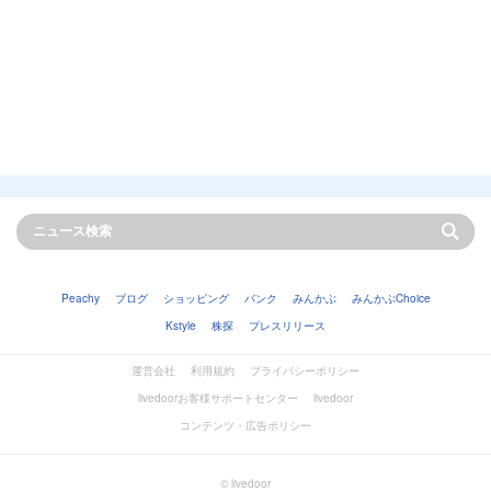
Peachy
ブログ
ショッピング
バンク
みんかぶ
みんかぶChoice
Kstyle
株探
プレスリリース
運営会社
利用規約
プライバシーポリシー
livedoorお客様サポートセンター
livedoor
コンテンツ・広告ポリシー
© livedoor