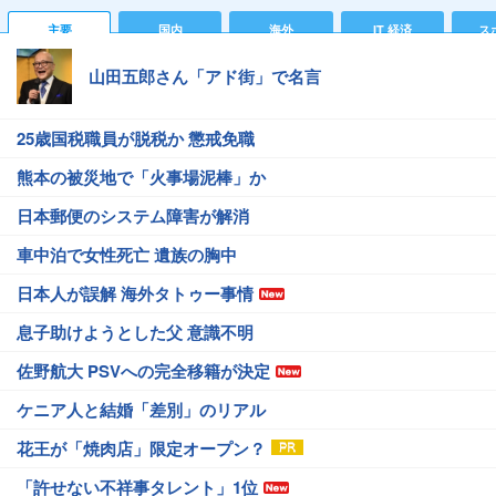
主要
国内
海外
IT 経済
ス
山田五郎さん「アド街」で名言
25歳国税職員が脱税か 懲戒免職
熊本の被災地で「火事場泥棒」か
日本郵便のシステム障害が解消
車中泊で女性死亡 遺族の胸中
日本人が誤解 海外タトゥー事情
息子助けようとした父 意識不明
佐野航大 PSVへの完全移籍が決定
ケニア人と結婚「差別」のリアル
花王が「焼肉店」限定オープン？
「許せない不祥事タレント」1位