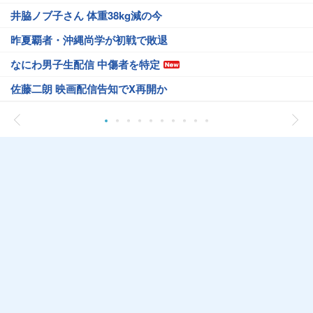
井脇ノブ子さん 体重38kg減の今
昨夏覇者・沖縄尚学が初戦で敗退
なにわ男子生配信 中傷者を特定
佐藤二朗 映画配信告知でX再開か