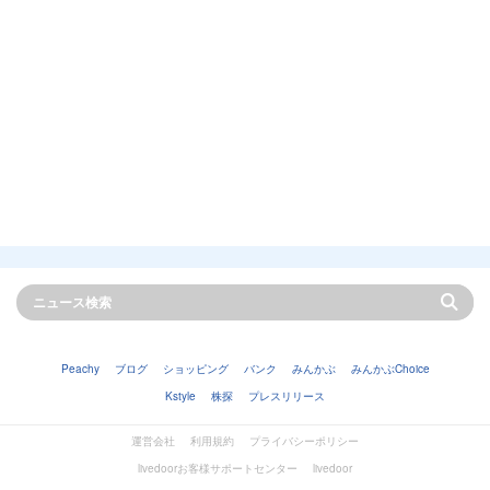
Peachy
ブログ
ショッピング
バンク
みんかぶ
みんかぶChoice
Kstyle
株探
プレスリリース
運営会社
利用規約
プライバシーポリシー
livedoorお客様サポートセンター
livedoor