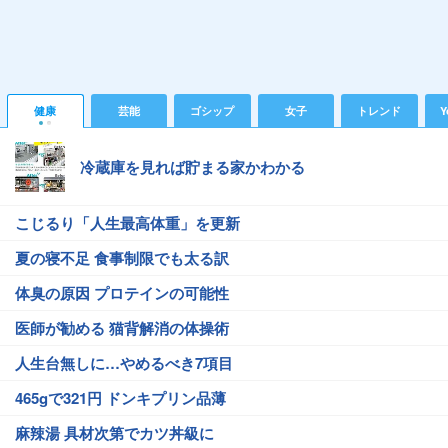
健康
芸能
ゴシップ
女子
トレンド
Y
冷蔵庫を見れば貯まる家かわかる
こじるり「人生最高体重」を更新
夏の寝不足 食事制限でも太る訳
体臭の原因 プロテインの可能性
医師が勧める 猫背解消の体操術
人生台無しに…やめるべき7項目
465gで321円 ドンキプリン品薄
麻辣湯 具材次第でカツ丼級に