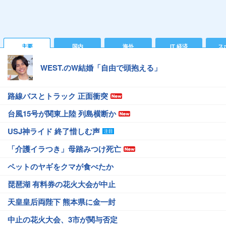
主要
国内
海外
IT 経済
ス
WEST.のW結婚「自由で頭抱える」
路線バスとトラック 正面衝突
台風15号が関東上陸 列島横断か
USJ神ライド 終了惜しむ声
「介護イラつき」母踏みつけ死亡
ペットのヤギをクマが食べたか
琵琶湖 有料券の花火大会が中止
天皇皇后両陛下 熊本県に金一封
中止の花火大会、3市が関与否定