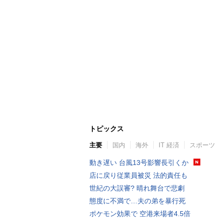
トピックス
主要
国内
海外
IT 経済
スポーツ
動き遅い 台風13号影響長引くか
店に戻り従業員被災 法的責任も
世紀の大誤審? 晴れ舞台で悲劇
態度に不満で…夫の弟を暴行死
ポケモン効果で 空港来場者4.5倍