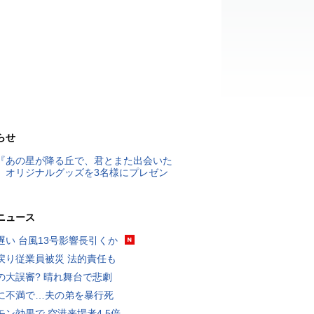
らせ
『あの星が降る丘で、君とまた出会いた
』オリジナルグッズを3名様にプレゼン
ニュース
遅い 台風13号影響長引くか
戻り従業員被災 法的責任も
の大誤審? 晴れ舞台で悲劇
に不満で…夫の弟を暴行死
モン効果で 空港来場者4.5倍