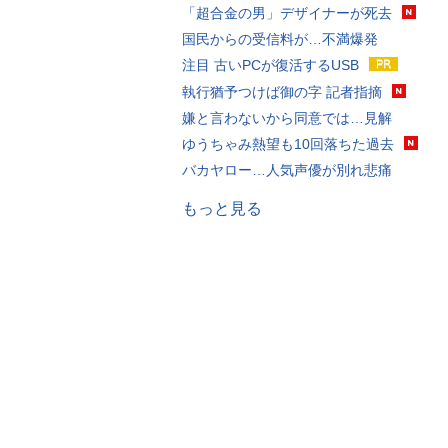
「超合金の男」デザイナーが死去
国民からの受信料が…不満爆発
注目 古いPCが復活するUSB
執行猶予つけば御の字 記者指摘
嫌と言わないから同意では…見解
ゆうちゃみ熱望も10回落ちた過去
バカヤロー…人気声優が別れ悲痛
もっと見る