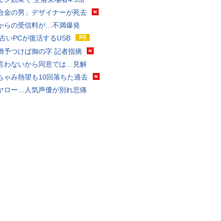
合金の男」デザイナーが死去
からの受信料が…不満爆発
 古いPCが復活するUSB
猶予つけば御の字 記者指摘
言わないから同意では…見解
ちゃみ熱望も10回落ちた過去
ヤロー…人気声優が別れ悲痛