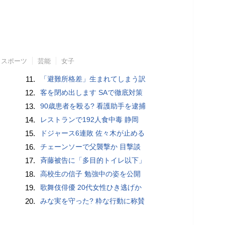
スポーツ
芸能
女子
11.
「避難所格差」生まれてしまう訳
12.
客を閉め出します SAで徹底対策
13.
90歳患者を殴る? 看護助手を逮捕
14.
レストランで192人食中毒 静岡
15.
ドジャース6連敗 佐々木が止める
16.
チェーンソーで父襲撃か 目撃談
17.
斉藤被告に「多目的トイレ以下」
18.
高校生の信子 勉強中の姿を公開
19.
歌舞伎俳優 20代女性ひき逃げか
20.
みな実を守った? 粋な行動に称賛