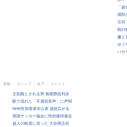
「超
国民
注目
執行
嫌と
ゆう
バカ
芸能
ゴシップ
女子
トレンド
主犯格とされる男 無期懲役判決
駅で流れた「不適切音声」に声明
NHK性加害者非公表 波紋広がる
韓国サッカー協会に性的接待過去
超人の軌道に戻った 大谷再注目