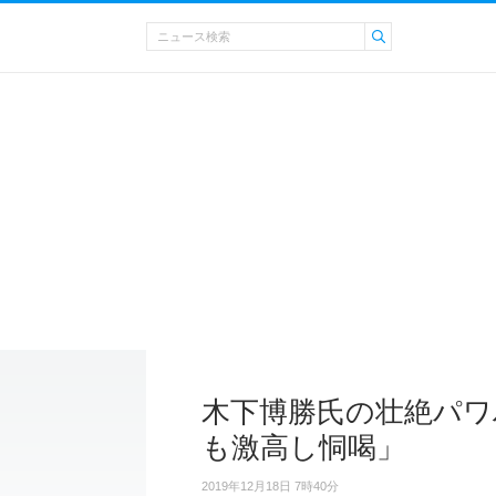
木下博勝氏の壮絶パワ
も激高し恫喝」
2019年12月18日 7時40分