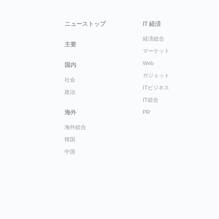
ニューストップ
IT 経済
経済総合
主要
マーケット
Web
国内
ガジェット
社会
ITビジネス
政治
IT総合
海外
PR
海外総合
韓国
中国