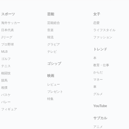
スポーツ
芸能
女子
海外サッカー
芸能総合
恋愛
日本代表
音楽
ライフスタイル
Jリーグ
韓流
ファッション
プロ野球
グラビア
トレンド
MLB
テレビ
本
ゴルフ
ゴシップ
教育・仕事
テニス
からだ
格闘技
映画
マネー
競馬
レビュー
車
相撲
プレゼント
グルメ
バスケ
特集
バレー
YouTube
フィギュア
サブカル
アニメ