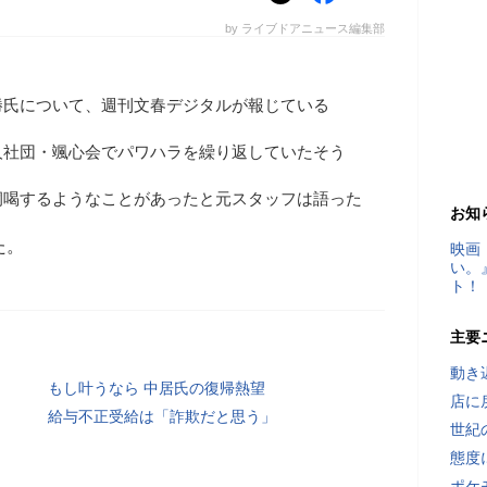
by ライブドアニュース編集部
勝氏について、週刊文春デジタルが報じている
人社団・颯心会でパワハラを繰り返していたそう
恫喝するようなことがあったと元スタッフは語った
お知
た。
映画
い。
ト！
主要
動き
もし叶うなら 中居氏の復帰熱望
店に
給与不正受給は「詐欺だと思う」
世紀
態度
ポケ