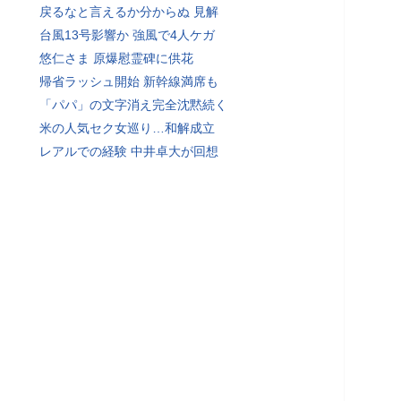
戻るなと言えるか分からぬ 見解
台風13号影響か 強風で4人ケガ
悠仁さま 原爆慰霊碑に供花
帰省ラッシュ開始 新幹線満席も
「パパ」の文字消え完全沈黙続く
米の人気セク女巡り…和解成立
レアルでの経験 中井卓大が回想