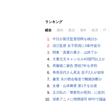
ランキング
総合
国内
政治
海外
経済
IT
1.
中日が新庄監督招聘を検討か
2.
須江監督 女子部員に3条件提示
3.
関東「真夏の暑さ」は終了か
4.
大量注文キャンセル43億円以上か
5.
斉藤慎二被告 懲役7年を求刑
6.
寿美花代さん死去 息子2人が追悼
7.
趣里 夫の密会報道で離婚決断か
8.
女優・山本舞香 第1子を出産
9.
玉川氏の「警察官が死刑」に批判
10.
深夜アニメに喫煙描写 BPOで議論