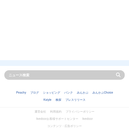
Peachy
ブログ
ショッピング
バンク
みんかぶ
みんかぶChoice
Kstyle
株探
プレスリリース
運営会社
利用規約
プライバシーポリシー
livedoorお客様サポートセンター
livedoor
コンテンツ・広告ポリシー