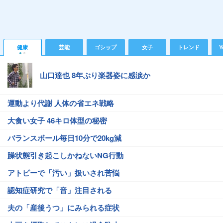
健康
芸能
ゴシップ
女子
トレンド
Y
山口達也 8年ぶり楽器姿に感涙か
運動より代謝 人体の省エネ戦略
大食い女子 46キロ体型の秘密
バランスボール毎日10分で20kg減
躁状態引き起こしかねないNG行動
アトピーで「汚い」扱いされ苦悩
認知症研究で「音」注目される
夫の「産後うつ」にみられる症状