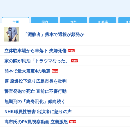
主要
国内
海外
IT 経済
ス
「泥酔者」熊本で通報が頻発か
立体駐車場から車落下 夫婦死傷
家の隣が民泊「トラウマなった」
熊本で最大震度4の地震
露 原爆投下巡り広島市長を批判
警官発砲で死亡 直前に不審行動
無期刑の「終身刑化」傾向続く
NHK職員性被害 出演者に怒りの声
高市氏のPV風視察動画 立憲激怒