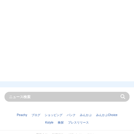
Peachy
ブログ
ショッピング
バンク
みんかぶ
みんかぶChoice
Kstyle
株探
プレスリリース