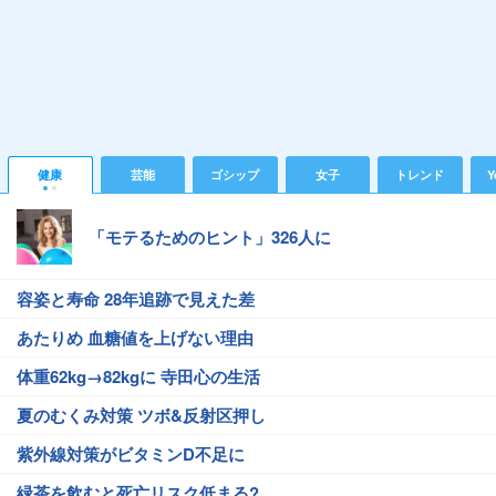
健康
芸能
ゴシップ
女子
トレンド
Y
「モテるためのヒント」326人に
容姿と寿命 28年追跡で見えた差
あたりめ 血糖値を上げない理由
体重62kg→82kgに 寺田心の生活
夏のむくみ対策 ツボ&反射区押し
紫外線対策がビタミンD不足に
緑茶を飲むと死亡リスク低まる?