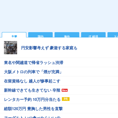
主要
国内
海外
IT 経済
ス
円安影響考えず 豪遊する家庭も
東名や関越道で帰省ラッシュ渋滞
大阪メトロの列車で「煙が充満」
在留資格なし 越人が惨事起こす
新幹線できても生きてない 辛辣
レンタカー予約 10万円分当たる
総額120万円 豊胸した男性を直撃
ヨーグルト いつ食べたらいいの