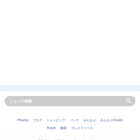
Peachy
ブログ
ショッピング
バンク
みんかぶ
みんかぶChoice
Kstyle
株探
プレスリリース