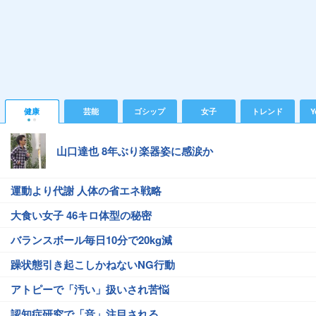
健康
芸能
ゴシップ
女子
トレンド
Y
山口達也 8年ぶり楽器姿に感涙か
運動より代謝 人体の省エネ戦略
大食い女子 46キロ体型の秘密
バランスボール毎日10分で20kg減
躁状態引き起こしかねないNG行動
アトピーで「汚い」扱いされ苦悩
認知症研究で「音」注目される