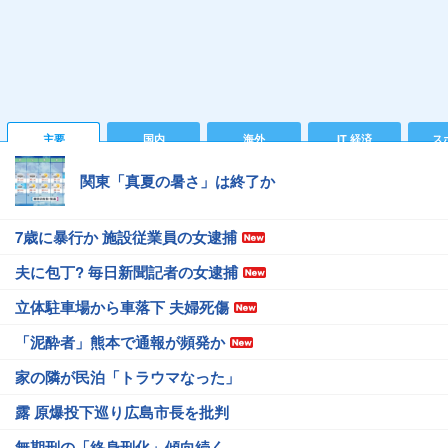
主要
国内
海外
IT 経済
ス
関東「真夏の暑さ」は終了か
7歳に暴行か 施設従業員の女逮捕
夫に包丁? 毎日新聞記者の女逮捕
立体駐車場から車落下 夫婦死傷
「泥酔者」熊本で通報が頻発か
家の隣が民泊「トラウマなった」
露 原爆投下巡り広島市長を批判
無期刑の「終身刑化」傾向続く