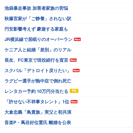
池袋暴走事故 加害者家族の苦悩
秋篠宮家が「ご静養」されない訳
円安影響考えず 豪遊する家庭も
JR横浜線で居眠りのオーバーラン
ケニア人と結婚「差別」のリアル
長友、FC東京で現役続行を宣言
スクバル「デトロイト戻りたい」
ラグビー選手が熱中症で倒れ死亡
レンタカー予約 10万円分当たる
「許せない不祥事タレント」1位
大倉忠義「鳥貴族」実父と初共演
音楽P・蔦谷好位置氏 離婚を公表