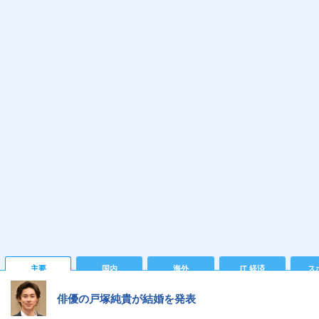
主要
国内
海外
IT 経済
ス
俳優の戸塚純貴が結婚を発表