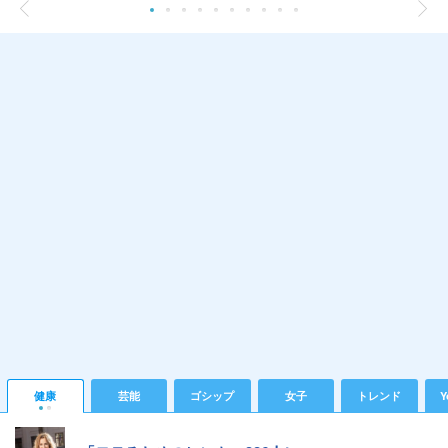
健康
芸能
ゴシップ
女子
トレンド
Y