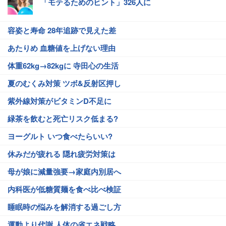
「モテるためのヒント」326人に
容姿と寿命 28年追跡で見えた差
あたりめ 血糖値を上げない理由
体重62kg→82kgに 寺田心の生活
夏のむくみ対策 ツボ&反射区押し
紫外線対策がビタミンD不足に
緑茶を飲むと死亡リスク低まる?
ヨーグルト いつ食べたらいい?
休みだが疲れる 隠れ疲労対策は
母が娘に減量強要→家庭内別居へ
内科医が低糖質麺を食べ比べ検証
睡眠時の悩みを解消する過ごし方
運動より代謝 人体の省エネ戦略