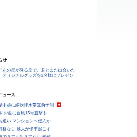
らせ
『あの星が降る丘で、君とまた出会いた
』オリジナルグッズを3名様にプレゼン
ニュース
県中越に線状降水帯直前予測
本 お盆に台風15号直撃も
も追い マンションへ侵入か
資格なし 越人が惨事起こす
線できても生きてない 辛辣