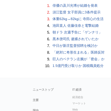
1.
俳優の及川光博が結婚を発表
2.
須江監督 女子部員に3条件提示
3.
体重62kg→82kgに 寺田心の生活
4.
池田直人 佐藤佳奈と電撃結婚
5.
朝ドラ 次週予告に「ゲンナリ」
6.
黒木啓司氏 逮捕されていたか
7.
中日が新庄監督招聘を検討か
8.
「絶対に奇形生まれる」医師反対
9.
巨人のベテラン左腕が「密会」か
10.
1.5億円受け取りか 国税職員処分
ニューストップ
IT 経済
経済総合
主要
マーケット
Web
国内