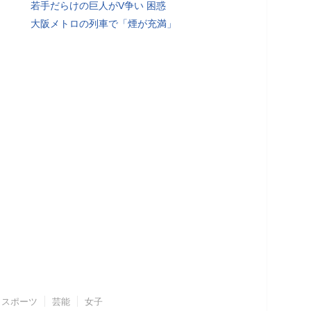
若手だらけの巨人がV争い 困惑
大阪メトロの列車で「煙が充満」
スポーツ
芸能
女子