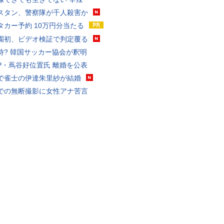
スタン、警察隊が千人殺害か
タカー予約 10万円分当たる
園初、ビデオ検証で判定覆る
待? 韓国サッカー協会が釈明
P・蔦谷好位置氏 離婚を公表
で雀士の伊達朱里紗が結婚
での無断撮影に女性アナ苦言