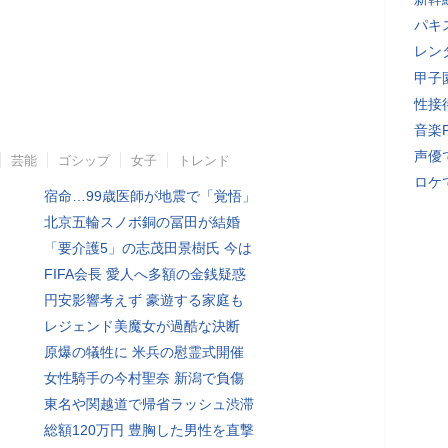
パキ
レン
甲子
性接
音楽
声優
芸能
ゴシップ
女子
トレンド
ロケ
宿命…99歳医師が地震で「覚悟」
北京五輪スノボ銅の冨田が結婚
「要介護5」の志茂田景樹氏 今は
FIFA会長 愛人へ多額の金銭疑惑
円安影響考えず 豪遊する家庭も
レジェンド美魔女が過酷な決断
原爆の犠牲に 米兵の慰霊式開催
女性騎手の今村聖奈 新潟で負傷
東名や関越道で帰省ラッシュ渋滞
総額120万円 豊胸した男性を直撃