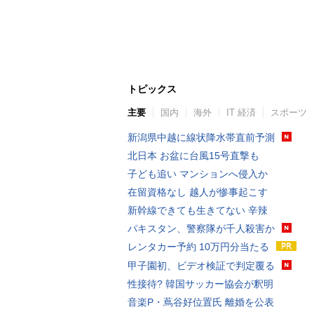
トピックス
主要
国内
海外
IT 経済
スポーツ
新潟県中越に線状降水帯直前予測
北日本 お盆に台風15号直撃も
子ども追い マンションへ侵入か
在留資格なし 越人が惨事起こす
新幹線できても生きてない 辛辣
パキスタン、警察隊が千人殺害か
レンタカー予約 10万円分当たる
甲子園初、ビデオ検証で判定覆る
性接待? 韓国サッカー協会が釈明
音楽P・蔦谷好位置氏 離婚を公表