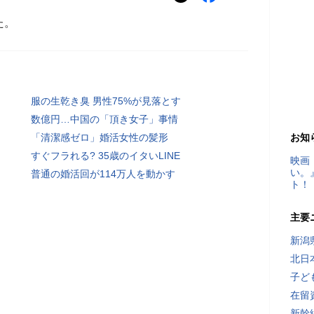
た。
服の生乾き臭 男性75%が見落とす
数億円…中国の「頂き女子」事情
「清潔感ゼロ」婚活女性の髪形
お知
すぐフラれる? 35歳のイタいLINE
映画
い。
普通の婚活回が114万人を動かす
ト！
主要
新潟
北日
子ど
在留
新幹