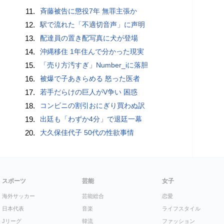
11.
斉藤被告に懲役7年 無罪主張か
12.
駅で流れた「不適切音声」に声明
13.
配達員の置き配写真に犬が登場
14.
沖縄移住 1年住んで分かった現実
15.
「売り方汚すぎ」Number_iに落胆
16.
被爆で子あきらめる 怒った医者
17.
若手だらけの巨人がV争い 困惑
18.
コンビニの割引おにぎり買わぬ訳
19.
出廷も「わずか4分」で退廷一幕
20.
大久保佳代子 50代の性欲事情
スポーツ
芸能
女子
海外サッカー
芸能総合
恋愛
日本代表
音楽
ライフスタイル
Jリーグ
韓流
ファッション