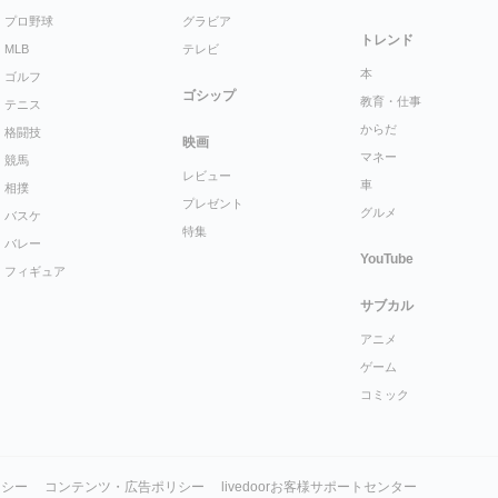
プロ野球
グラビア
トレンド
MLB
テレビ
本
ゴルフ
ゴシップ
教育・仕事
テニス
からだ
格闘技
映画
マネー
競馬
レビュー
車
相撲
プレゼント
グルメ
バスケ
特集
バレー
YouTube
フィギュア
サブカル
アニメ
ゲーム
コミック
リシー
コンテンツ・広告ポリシー
livedoorお客様サポートセンター