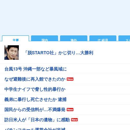
主要
国内
海外
IT 経済
ス
「脱STARTO社」かじ切り…大勝利
台風13号 沖縄一部など暴風域に
なぜ避難後に再入館できたのか
中学生ナイフで脅し性的暴行か
義弟に暴行し死亡させたか 逮捕
国民からの受信料が…不満爆発
訪日米人が「日本の遺物」に感動
パチンコホール運営会社が半減