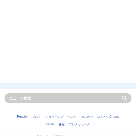
Peachy
ブログ
ショッピング
バンク
みんかぶ
みんかぶChoice
Kstyle
株探
プレスリリース