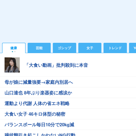
健康
芸能
ゴシップ
女子
トレンド
Y
「大食い動画」批判殺到に本音
母が娘に減量強要→家庭内別居へ
山口達也 8年ぶり楽器姿に感涙か
運動より代謝 人体の省エネ戦略
大食い女子 46キロ体型の秘密
バランスボール毎日10分で20kg減
躁状態引き起こしかねないNG行動