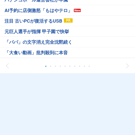
AI予約に店側激怒「もはやテロ」
注目 古いPCが復活するUSB
元巨人選手が指揮 甲子園で快挙
「パパ」の文字消え完全沈黙続く
「大食い動画」批判殺到に本音