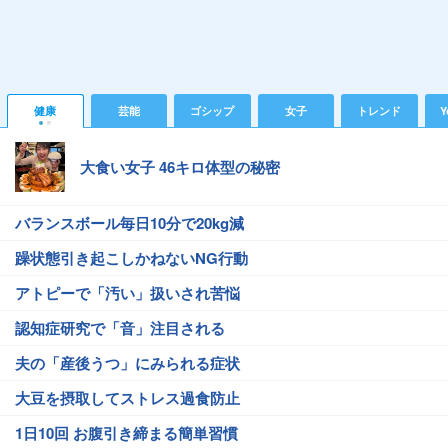
健康
芸能
ゴシップ
女子
トレンド
Y
大食い女子 46キロ体型の秘密
バランスボール毎日10分で20kg減
躁状態引き起こしかねないNG行動
アトピーで「汚い」扱いされ苦悩
認知症研究で「音」注目される
夫の「産後うつ」にみられる症状
大豆を摂取してストレス過食防止
1日10回 お腹引き締まる簡単習慣