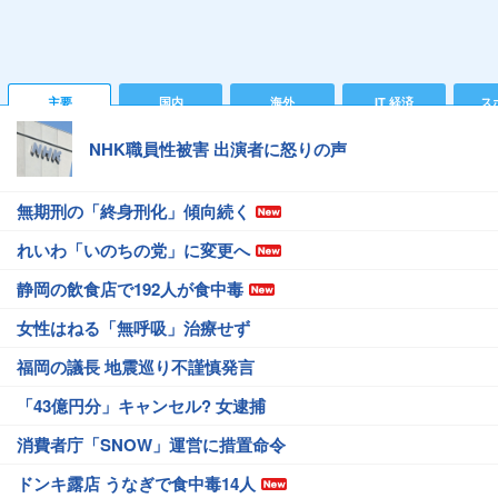
主要
国内
海外
IT 経済
ス
NHK職員性被害 出演者に怒りの声
無期刑の「終身刑化」傾向続く
れいわ「いのちの党」に変更へ
静岡の飲食店で192人が食中毒
女性はねる「無呼吸」治療せず
福岡の議長 地震巡り不謹慎発言
「43億円分」キャンセル? 女逮捕
消費者庁「SNOW」運営に措置命令
ドンキ露店 うなぎで食中毒14人