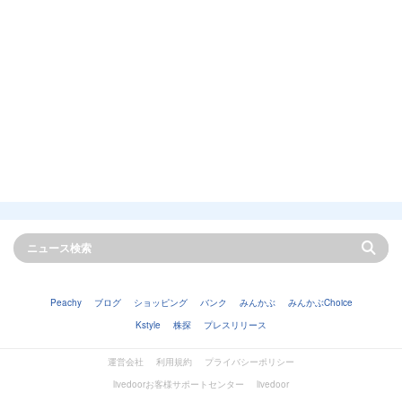
Peachy
ブログ
ショッピング
バンク
みんかぶ
みんかぶChoice
Kstyle
株探
プレスリリース
運営会社
利用規約
プライバシーポリシー
livedoorお客様サポートセンター
livedoor