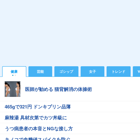
健康
芸能
ゴシップ
女子
トレンド
Y
医師が勧める 猫背解消の体操術
465gで321円 ドンキプリン品薄
麻辣湯 具材次第でカツ丼級に
うつ病患者の本音とNGな接し方
キノコで血糖値スパイクを防ぐ