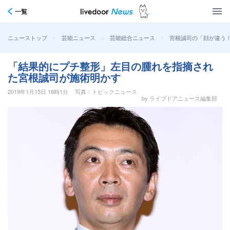
一覧
>
>
>
宮根誠司の「顔が違う
ニューストップ
芸能ニュース
芸能総合ニュース
「結果的にプチ整形」左目の腫れを指摘され
た宮根誠司が施術明かす
2019年1月15日 16時1分
写真：トピックニュース
by ライブドアニュース編集部