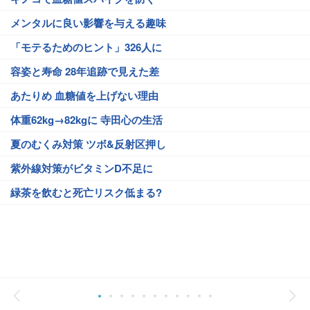
メンタルに良い影響を与える趣味
「モテるためのヒント」326人に
容姿と寿命 28年追跡で見えた差
あたりめ 血糖値を上げない理由
体重62kg→82kgに 寺田心の生活
夏のむくみ対策 ツボ&反射区押し
紫外線対策がビタミンD不足に
緑茶を飲むと死亡リスク低まる?