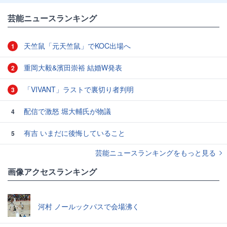
芸能ニュースランキング
天竺鼠「元天竺鼠」でKOC出場へ
1
重岡大毅&濱田崇裕 結婚W発表
2
「VIVANT」ラストで裏切り者判明
3
配信で激怒 堀大輔氏が物議
4
有吉 いまだに後悔していること
5
芸能ニュースランキングをもっと見る
画像アクセスランキング
河村 ノールックパスで会場沸く