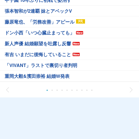
甲子園 10年ぶりに初戦で姿消す
張本智和が2連覇 妹とアベックV
藤原竜也、「労務改善」アピール
ドン小西「いつ心臓止まっても」
新人声優 結婚願望を吐露し反響
有吉 いまだに後悔していること
「VIVANT」ラストで裏切り者判明
重岡大毅&濱田崇裕 結婚W発表