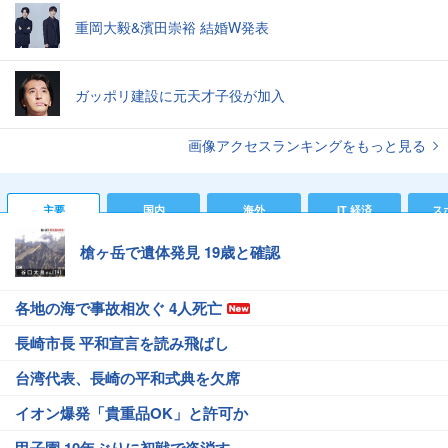
重岡大毅&濱田崇裕 結婚W発表
ガッポリ建設に元天才子役が加入
画像アクセスランキングをもっと見る
主要
国内
海外
IT 経済
ス
槍ヶ岳で遺体発見 19歳と確認
各地の海で事故相次ぐ 4人死亡
長崎市長 平和宣言を読み飛ばし
台湾代表、長崎の平和式典を欠席
イオン爆発「貴重品OK」と許可か