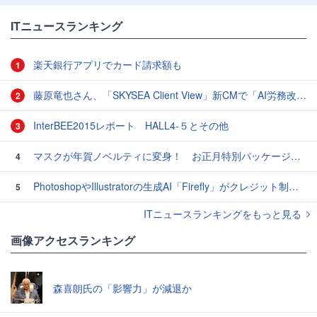
ITニュースランキング
楽天銀行アプリでカード請求額も
1
藤原竜也さん、「SKYSEA Client View」新CMで「AI労務改善」をアピール 働き方をAIが分析したら「すぐに休んで」と言われる？
2
InterBEE2015レポート HALL4-５とその他
3
マスクが年賀ノベルティに変身！ お正月特別パッケージの注文受付開始
4
PhotoshopやIllustratorの生成AI「Firefly」がクレジット制を導入し有料プランでも画像生成枚数が制限されるように
5
ITニュースランキングをもっと見る
画像アクセスランキング
森喜朗氏の「影響力」が減退か