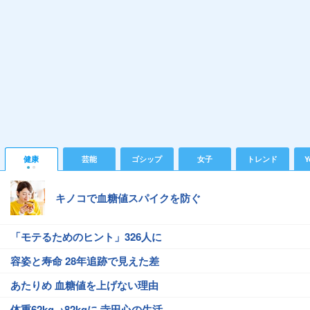
健康
芸能
ゴシップ
女子
トレンド
Y
キノコで血糖値スパイクを防ぐ
「モテるためのヒント」326人に
容姿と寿命 28年追跡で見えた差
あたりめ 血糖値を上げない理由
体重62kg→82kgに 寺田心の生活