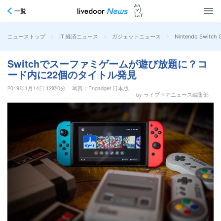
一覧
>
>
>
Nintendo S
ニューストップ
IT 経済ニュース
ガジェットニュース
Switchでスーファミゲームが遊び放題に？コ
ード内に22個のタイトル発見
2019年1月14日 12時0分
写真：Engadget 日本版
by ライブドアニュース編集部