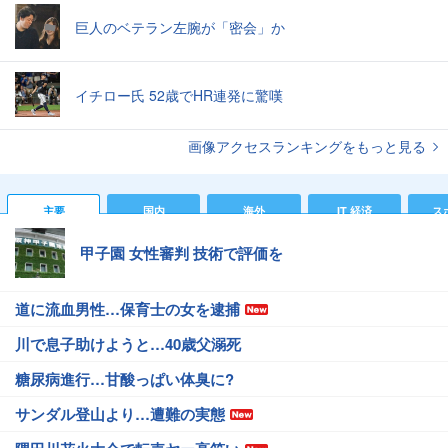
巨人のベテラン左腕が「密会」か
イチロー氏 52歳でHR連発に驚嘆
画像アクセスランキングをもっと見る
主要
国内
海外
IT 経済
ス
甲子園 女性審判 技術で評価を
道に流血男性…保育士の女を逮捕
川で息子助けようと…40歳父溺死
糖尿病進行…甘酸っぱい体臭に?
サンダル登山より…遭難の実態