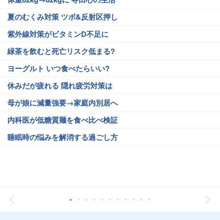
夏のむくみ対策 ツボ&反射区押し
紫外線対策がビタミンD不足に
緑茶を飲むと死亡リスク低まる?
ヨーグルト いつ食べたらいい?
休みだが疲れる 隠れ疲労対策は
母が娘に減量強要→家庭内別居へ
内科医が低糖質麺を食べ比べ検証
睡眠時の悩みを解消する過ごし方