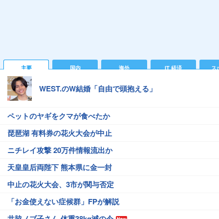
主要
国内
海外
IT 経済
ス
WEST.のW結婚「自由で頭抱える」
ペットのヤギをクマが食べたか
琵琶湖 有料券の花火大会が中止
ニチレイ攻撃 20万件情報流出か
天皇皇后両陛下 熊本県に金一封
中止の花火大会、3市が関与否定
「お金使えない症候群」FPが解説
井脇ノブ子さん 体重38kg減の今