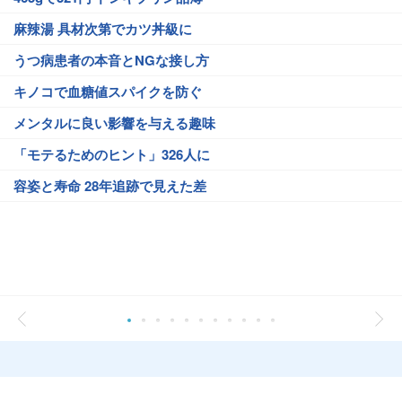
麻辣湯 具材次第でカツ丼級に
うつ病患者の本音とNGな接し方
キノコで血糖値スパイクを防ぐ
メンタルに良い影響を与える趣味
「モテるためのヒント」326人に
容姿と寿命 28年追跡で見えた差