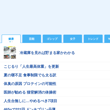
健康
芸能
ゴシップ
女子
トレンド
Y
冷蔵庫を見れば貯まる家かわかる
こじるり「人生最高体重」を更新
夏の寝不足 食事制限でも太る訳
体臭の原因 プロテインの可能性
医師が勧める 猫背解消の体操術
人生台無しに…やめるべき7項目
465gで321円 ドンキプリン品薄