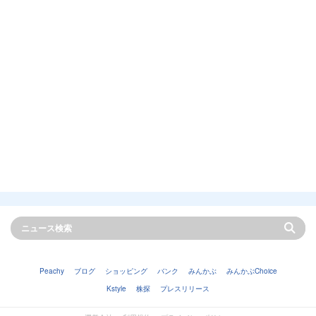
Peachy
ブログ
ショッピング
バンク
みんかぶ
みんかぶChoice
Kstyle
株探
プレスリリース