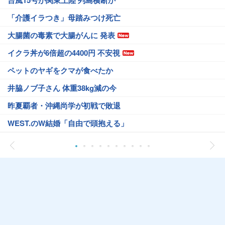
台風15号が関東上陸 列島横断か
「介護イラつき」母踏みつけ死亡
大腸菌の毒素で大腸がんに 発表
イクラ丼が6倍超の4400円 不安視
ペットのヤギをクマが食べたか
井脇ノブ子さん 体重38kg減の今
昨夏覇者・沖縄尚学が初戦で敗退
WEST.のW結婚「自由で頭抱える」