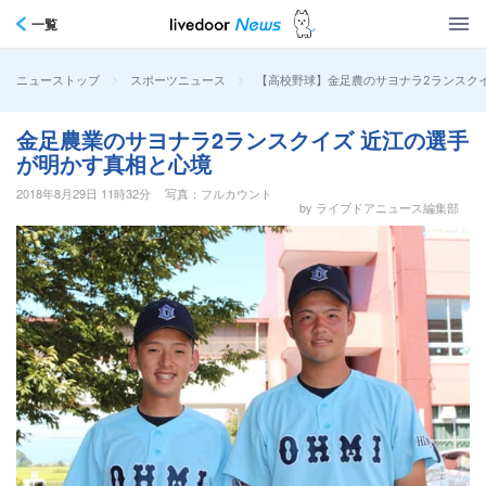
一覧
>
>
【高校野球】金足農のサヨナラ2ランスク
ニューストップ
スポーツニュース
金足農業のサヨナラ2ランスクイズ 近江の選手
が明かす真相と心境
2018年8月29日 11時32分
写真：フルカウント
by ライブドアニュース編集部