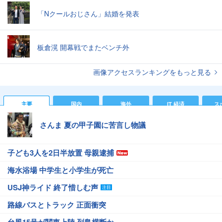
「Nクールおじさん」結婚を発表
板倉滉 開幕戦でまたベンチ外
画像アクセスランキングをもっと見る
主要
国内
海外
IT 経済
ス
さんま 夏の甲子園に苦言し物議
子ども3人を2日半放置 母親逮捕
海水浴場 中学生と小学生が死亡
USJ神ライド 終了惜しむ声
路線バスとトラック 正面衝突