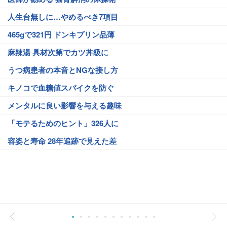
人生台無しに…やめるべき7項目
465gで321円 ドンキプリン品薄
麻辣湯 具材次第でカツ丼級に
うつ病患者の本音とNGな接し方
キノコで血糖値スパイクを防ぐ
メンタルに良い影響を与える趣味
「モテるためのヒント」326人に
容姿と寿命 28年追跡で見えた差