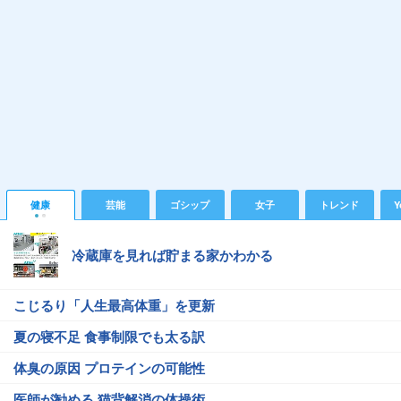
健康
芸能
ゴシップ
女子
トレンド
Y
冷蔵庫を見れば貯まる家かわかる
こじるり「人生最高体重」を更新
夏の寝不足 食事制限でも太る訳
体臭の原因 プロテインの可能性
医師が勧める 猫背解消の体操術