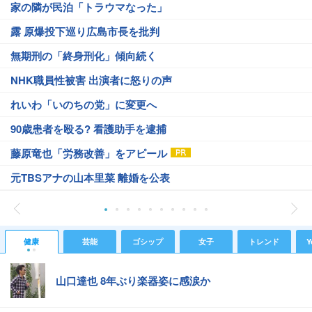
家の隣が民泊「トラウマなった」
露 原爆投下巡り広島市長を批判
無期刑の「終身刑化」傾向続く
NHK職員性被害 出演者に怒りの声
れいわ「いのちの党」に変更へ
90歳患者を殴る? 看護助手を逮捕
藤原竜也「労務改善」をアピール
元TBSアナの山本里菜 離婚を公表
健康
芸能
ゴシップ
女子
トレンド
Y
山口達也 8年ぶり楽器姿に感涙か