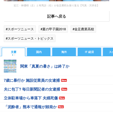
近江・林優樹（左）と有馬諒（右）が金足農戦を振り返る【写真：沢井史】
記事へ戻る
#スポーツニュース
#夏の甲子園2018
#金足農業高校
#スポーツニュース・トピックス
主要
国内
海外
IT 経済
ス
関東「真夏の暑さ」は終了か
7歳に暴行か 施設従業員の女逮捕
夫に包丁? 毎日新聞記者の女逮捕
立体駐車場から車落下 夫婦死傷
「泥酔者」熊本で通報が頻発か