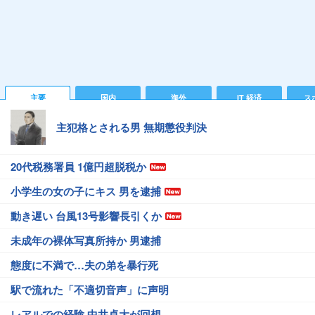
主要
国内
海外
IT 経済
ス
主犯格とされる男 無期懲役判決
20代税務署員 1億円超脱税か
小学生の女の子にキス 男を逮捕
動き遅い 台風13号影響長引くか
未成年の裸体写真所持か 男逮捕
態度に不満で…夫の弟を暴行死
駅で流れた「不適切音声」に声明
レアルでの経験 中井卓大が回想