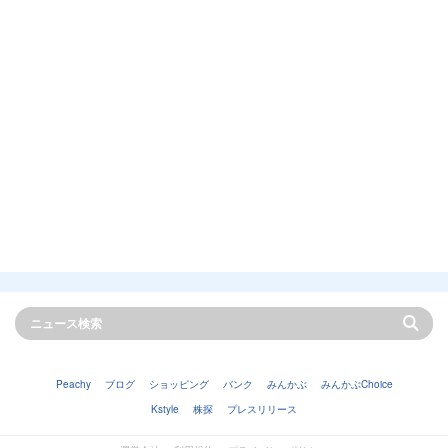
Peachy
ブログ
ショッピング
バンク
みんかぶ
みんかぶChoice
Kstyle
株探
プレスリリース