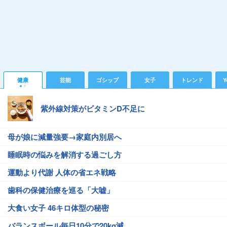
健康
芸能
ゴシップ
女子
トレンド
Y
紫外線対策がビタミンD不足に
母が娘に減量強要→家庭内別居へ
睡眠時の悩みを解消する過ごし方
運動より代謝 人体の省エネ戦略
歯科の保健治療を巡る「大嘘」
大食い女子 46キロ体型の秘密
バランスボール毎日10分で20kg減