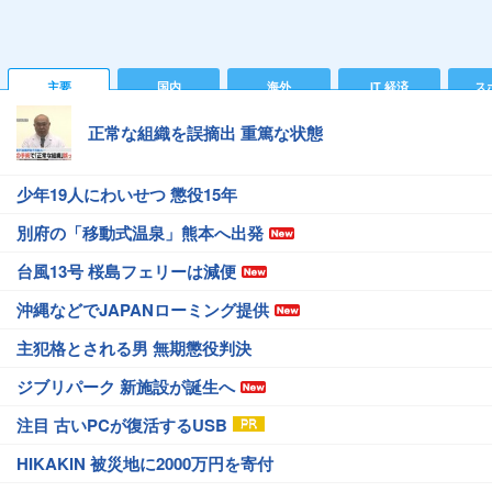
主要
国内
海外
IT 経済
ス
正常な組織を誤摘出 重篤な状態
少年19人にわいせつ 懲役15年
別府の「移動式温泉」熊本へ出発
台風13号 桜島フェリーは減便
沖縄などでJAPANローミング提供
主犯格とされる男 無期懲役判決
ジブリパーク 新施設が誕生へ
注目 古いPCが復活するUSB
HIKAKIN 被災地に2000万円を寄付