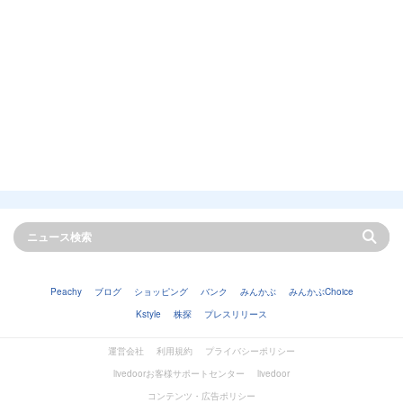
Peachy
ブログ
ショッピング
バンク
みんかぶ
みんかぶChoice
Kstyle
株探
プレスリリース
運営会社
利用規約
プライバシーポリシー
livedoorお客様サポートセンター
livedoor
コンテンツ・広告ポリシー