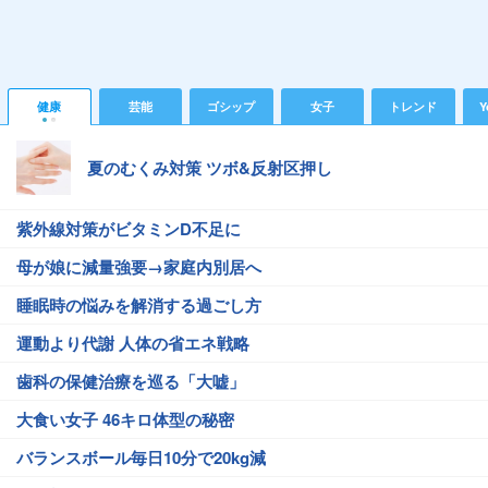
健康
芸能
ゴシップ
女子
トレンド
Y
夏のむくみ対策 ツボ&反射区押し
紫外線対策がビタミンD不足に
母が娘に減量強要→家庭内別居へ
睡眠時の悩みを解消する過ごし方
運動より代謝 人体の省エネ戦略
歯科の保健治療を巡る「大嘘」
大食い女子 46キロ体型の秘密
バランスボール毎日10分で20kg減