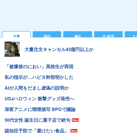
主要
国内
海外
IT 経済
ス
大量注文キャンセル43億円以上か
「被爆後のにおい」高校生が再現
私の指示が…ハビタ幹部明かした
AIが人間をだまし虚偽の説明か
USJハロウィン 衝撃グッズ発売へ
深夜アニメに喫煙描写 BPOで議論
50代女性 誕生日に菓子店で絶句
認知症予防で「避けたい食品」