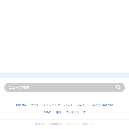
Peachy
ブログ
ショッピング
バンク
みんかぶ
みんかぶChoice
Kstyle
株探
プレスリリース
運営会社
利用規約
プライバシーポリシー