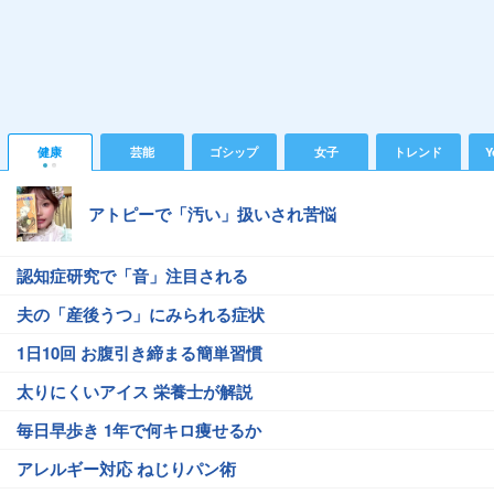
健康
芸能
ゴシップ
女子
トレンド
Y
アトピーで「汚い」扱いされ苦悩
認知症研究で「音」注目される
夫の「産後うつ」にみられる症状
1日10回 お腹引き締まる簡単習慣
太りにくいアイス 栄養士が解説
毎日早歩き 1年で何キロ痩せるか
アレルギー対応 ねじりパン術