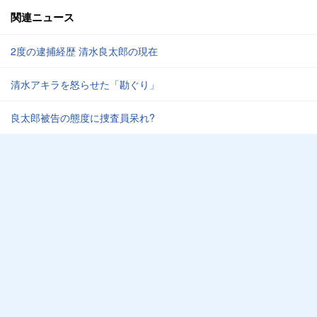
関連ニュース
2度の逮捕経歴 清水良太郎の現在
清水アキラを怒らせた「勘ぐり」
良太郎被告の態度に捜査員呆れ?