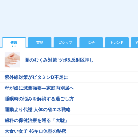
健康
芸能
ゴシップ
女子
トレンド
Y
夏のむくみ対策 ツボ&反射区押し
紫外線対策がビタミンD不足に
母が娘に減量強要→家庭内別居へ
睡眠時の悩みを解消する過ごし方
運動より代謝 人体の省エネ戦略
歯科の保健治療を巡る「大嘘」
大食い女子 46キロ体型の秘密