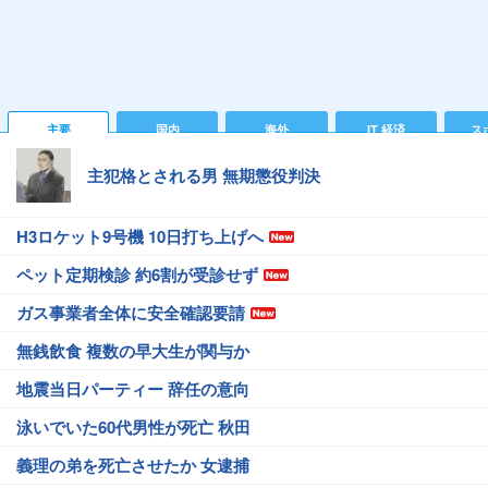
主要
国内
海外
IT 経済
ス
主犯格とされる男 無期懲役判決
H3ロケット9号機 10日打ち上げへ
ペット定期検診 約6割が受診せず
ガス事業者全体に安全確認要請
無銭飲食 複数の早大生が関与か
地震当日パーティー 辞任の意向
泳いでいた60代男性が死亡 秋田
義理の弟を死亡させたか 女逮捕