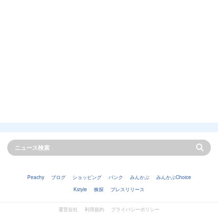
Peachy
ブログ
ショッピング
バンク
みんかぶ
みんかぶChoice
Kstyle
株探
プレスリリース
運営会社
利用規約
プライバシーポリシー