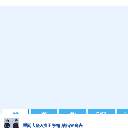
主要
国内
海外
IT 経済
ス
重岡大毅&濱田崇裕 結婚W発表