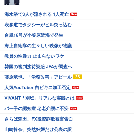
海水浴で3人が流される 1人死亡
表参道でタクシーがビル突っ込む
台風16号が小笠原近海で発生
海上自衛隊の生々しい映像が物議
教員の性暴力 止まらないワケ
韓国の審判接待疑惑 JFAが調査へ
藤原竜也、「労務改善」アピール
人気YouTuber 白ビキニ加工否定
VIVANT「別班」リアルな実態とは
パー子の認知症 老老介護に不安
さらば森田、FX投資詐欺被害告白
山崎怜奈、突然妊娠だけ公表の訳