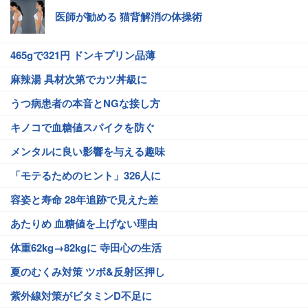
医師が勧める 猫背解消の体操術
465gで321円 ドンキプリン品薄
麻辣湯 具材次第でカツ丼級に
うつ病患者の本音とNGな接し方
キノコで血糖値スパイクを防ぐ
メンタルに良い影響を与える趣味
「モテるためのヒント」326人に
容姿と寿命 28年追跡で見えた差
あたりめ 血糖値を上げない理由
体重62kg→82kgに 寺田心の生活
夏のむくみ対策 ツボ&反射区押し
紫外線対策がビタミンD不足に