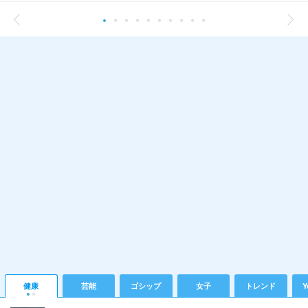
健康
芸能
ゴシップ
女子
トレンド
Y