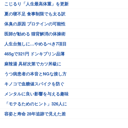
こじるり「人生最高体重」を更新
夏の寝不足 食事制限でも太る訳
体臭の原因 プロテインの可能性
医師が勧める 猫背解消の体操術
人生台無しに…やめるべき7項目
465gで321円 ドンキプリン品薄
麻辣湯 具材次第でカツ丼級に
うつ病患者の本音とNGな接し方
キノコで血糖値スパイクを防ぐ
メンタルに良い影響を与える趣味
「モテるためのヒント」326人に
容姿と寿命 28年追跡で見えた差