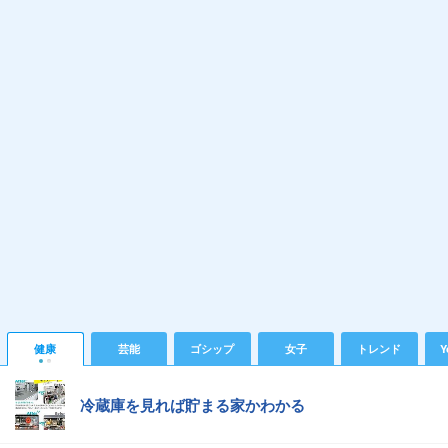
健康
芸能
ゴシップ
女子
トレンド
Y
冷蔵庫を見れば貯まる家かわかる