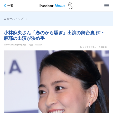
一覧
>
ニューストップ
小林麻央さん「恋のから騒ぎ」出演の舞台裏 姉・
麻耶の出演が決め手
2017年06月25日14時08分
写真：livedoor
by ライブドアニュース編集部