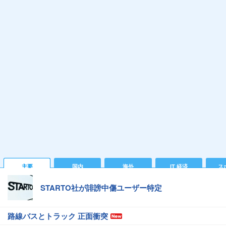
主要
国内
海外
IT 経済
ス
STARTO社が誹謗中傷ユーザー特定
路線バスとトラック 正面衝突