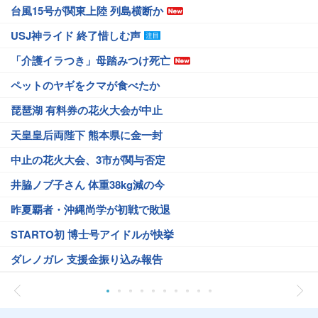
台風15号が関東上陸 列島横断か
USJ神ライド 終了惜しむ声
「介護イラつき」母踏みつけ死亡
ペットのヤギをクマが食べたか
琵琶湖 有料券の花火大会が中止
天皇皇后両陛下 熊本県に金一封
中止の花火大会、3市が関与否定
井脇ノブ子さん 体重38kg減の今
昨夏覇者・沖縄尚学が初戦で敗退
STARTO初 博士号アイドルが快挙
ダレノガレ 支援金振り込み報告