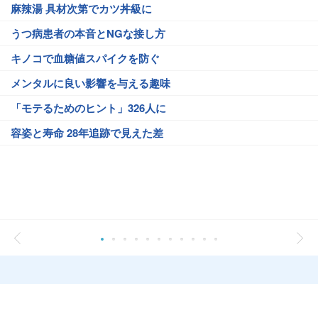
麻辣湯 具材次第でカツ丼級に
うつ病患者の本音とNGな接し方
キノコで血糖値スパイクを防ぐ
メンタルに良い影響を与える趣味
「モテるためのヒント」326人に
容姿と寿命 28年追跡で見えた差