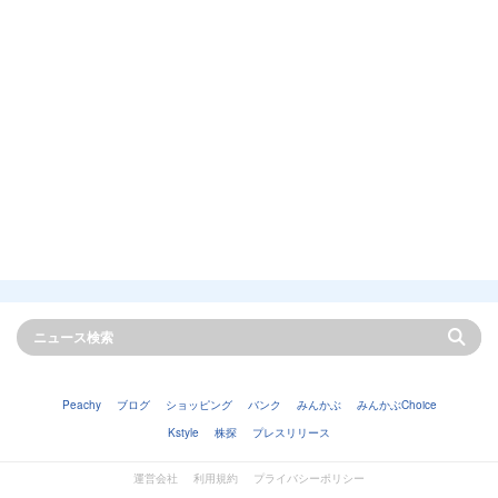
Peachy
ブログ
ショッピング
バンク
みんかぶ
みんかぶChoice
Kstyle
株探
プレスリリース
運営会社
利用規約
プライバシーポリシー