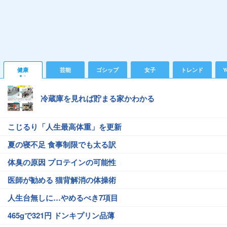
健康
芸能
ゴシップ
女子
トレンド
Y
冷蔵庫を見れば貯まる家かわかる
こじるり「人生最高体重」を更新
夏の寝不足 食事制限でも太る訳
体臭の原因 プロテインの可能性
医師が勧める 猫背解消の体操術
人生台無しに…やめるべき7項目
465gで321円 ドンキプリン品薄