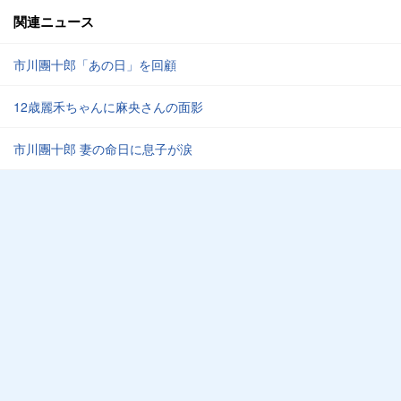
関連ニュース
市川團十郎「あの日」を回顧
12歳麗禾ちゃんに麻央さんの面影
市川團十郎 妻の命日に息子が涙