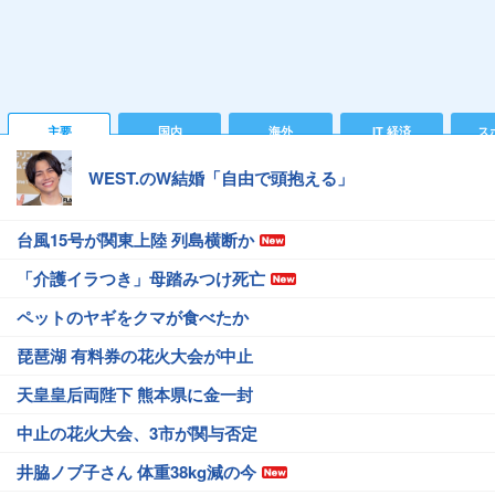
主要
国内
海外
IT 経済
ス
WEST.のW結婚「自由で頭抱える」
台風15号が関東上陸 列島横断か
「介護イラつき」母踏みつけ死亡
ペットのヤギをクマが食べたか
琵琶湖 有料券の花火大会が中止
天皇皇后両陛下 熊本県に金一封
中止の花火大会、3市が関与否定
井脇ノブ子さん 体重38kg減の今