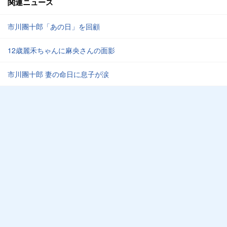
関連ニュース
市川團十郎「あの日」を回顧
12歳麗禾ちゃんに麻央さんの面影
市川團十郎 妻の命日に息子が涙