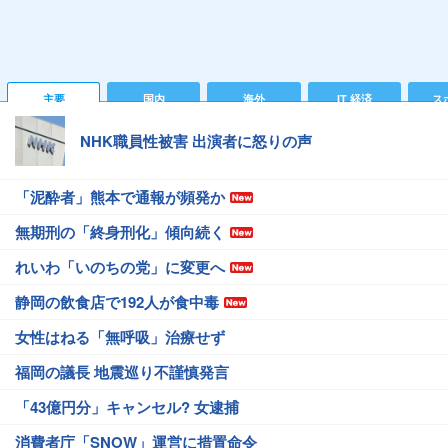
主要
国内
海外
IT 経済
ス
NHK職員性被害 出演者に怒りの声
「泥酔者」熊本で通報が頻発か
無期刑の「終身刑化」傾向続く
れいわ「いのちの党」に変更へ
静岡の飲食店で192人が食中毒
女性はねる「無呼吸」治療せず
福岡の議長 地震巡り不謹慎発言
「43億円分」キャンセル? 女逮捕
消費者庁「SNOW」運営に措置命令