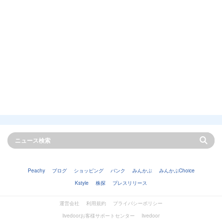
Peachy
ブログ
ショッピング
バンク
みんかぶ
みんかぶChoice
Kstyle
株探
プレスリリース
運営会社
利用規約
プライバシーポリシー
livedoorお客様サポートセンター
livedoor