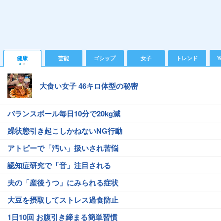
健康
芸能
ゴシップ
女子
トレンド
Y
大食い女子 46キロ体型の秘密
バランスボール毎日10分で20kg減
躁状態引き起こしかねないNG行動
アトピーで「汚い」扱いされ苦悩
認知症研究で「音」注目される
夫の「産後うつ」にみられる症状
大豆を摂取してストレス過食防止
1日10回 お腹引き締まる簡単習慣