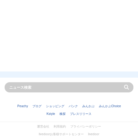
Peachy
ブログ
ショッピング
バンク
みんかぶ
みんかぶChoice
Kstyle
株探
プレスリリース
運営会社
利用規約
プライバシーポリシー
livedoorお客様サポートセンター
livedoor