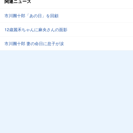
関連ニュース
市川團十郎「あの日」を回顧
12歳麗禾ちゃんに麻央さんの面影
市川團十郎 妻の命日に息子が涙