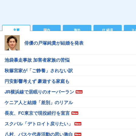
主要
国内
海外
IT 経済
ス
俳優の戸塚純貴が結婚を発表
池袋暴走事故 加害者家族の苦悩
秋篠宮家が「ご静養」されない訳
円安影響考えず 豪遊する家庭も
JR横浜線で居眠りのオーバーラン
ケニア人と結婚「差別」のリアル
長友、FC東京で現役続行を宣言
スクバル「デトロイト戻りたい」
八村、バスケ代表活動の思い激白