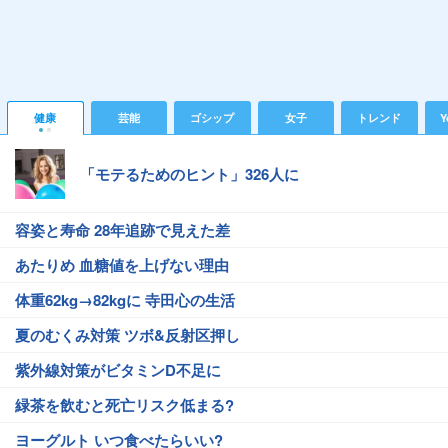
健康
芸能
ゴシップ
女子
トレンド
Y
「モテるためのヒント」326人に
容姿と寿命 28年追跡で見えた差
あたりめ 血糖値を上げない理由
体重62kg→82kgに 寺田心の生活
夏のむくみ対策 ツボ&反射区押し
紫外線対策がビタミンD不足に
緑茶を飲むと死亡リスク低まる?
ヨーグルト いつ食べたらいい?