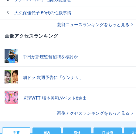
大久保佳代子 50代の性欲事情
5
芸能ニュースランキングをもっと見る
画像アクセスランキング
中日が新庄監督招聘を検討か
朝ドラ 次週予告に「ゲンナリ」
卓球WTT 張本美和がベスト8進出
画像アクセスランキングをもっと見る
主要
国内
海外
IT 経済
ス