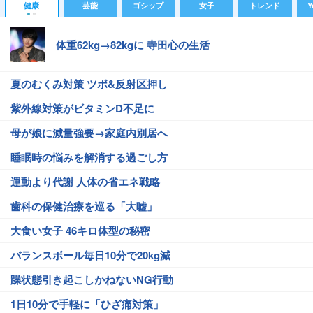
健康
芸能
ゴシップ
女子
トレンド
Y
体重62kg→82kgに 寺田心の生活
夏のむくみ対策 ツボ&反射区押し
紫外線対策がビタミンD不足に
母が娘に減量強要→家庭内別居へ
睡眠時の悩みを解消する過ごし方
運動より代謝 人体の省エネ戦略
歯科の保健治療を巡る「大嘘」
大食い女子 46キロ体型の秘密
バランスボール毎日10分で20kg減
躁状態引き起こしかねないNG行動
1日10分で手軽に「ひざ痛対策」