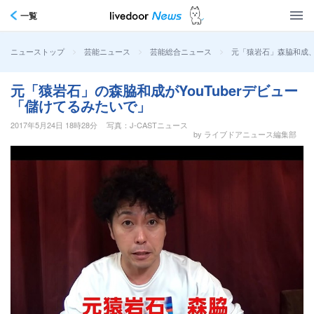
一覧
>
>
>
元「猿岩石」森脇和成、
ニューストップ
芸能ニュース
芸能総合ニュース
元「猿岩石」の森脇和成がYouTuberデビュー
「儲けてるみたいで」
2017年5月24日 18時28分
写真：J-CASTニュース
by ライブドアニュース編集部