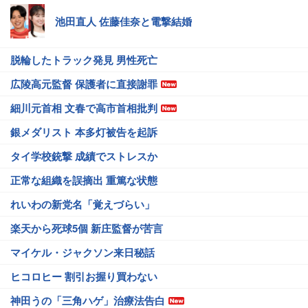
池田直人 佐藤佳奈と電撃結婚
脱輪したトラック発見 男性死亡
広陵高元監督 保護者に直接謝罪
細川元首相 文春で高市首相批判
銀メダリスト 本多灯被告を起訴
タイ学校銃撃 成績でストレスか
正常な組織を誤摘出 重篤な状態
れいわの新党名「覚えづらい」
楽天から死球5個 新庄監督が苦言
マイケル・ジャクソン来日秘話
ヒコロヒー 割引お握り買わない
神田うの「三角ハゲ」治療法告白