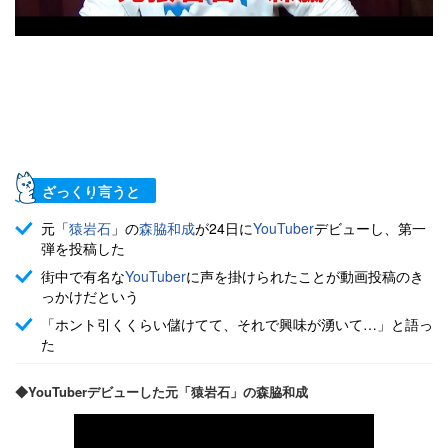
ざっくり言うと
元「
猿岩石
」の
森脇和成
が24日に
YouTuber
デビューし、第一
弾を投稿した
街中で有名な
YouTuber
に声を掛けられたことが動画投稿のき
っかけだという
「ホント引くくらい儲けてて、それで興味が湧いて…」と語っ
た
◆YouTuberデビューした元「猿岩石」の森脇和成