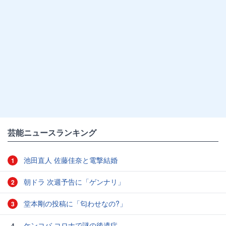
芸能ニュースランキング
池田直人 佐藤佳奈と電撃結婚
1
朝ドラ 次週予告に「ゲンナリ」
2
堂本剛の投稿に「匂わせなの?」
3
ケンコバ コロナで謎の後遺症
4