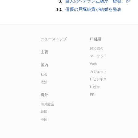
9.
巨人のベテラン左腕が「密会」か
10.
俳優の戸塚純貴が結婚を発表
ニューストップ
IT 経済
経済総合
主要
マーケット
Web
国内
ガジェット
社会
ITビジネス
政治
IT総合
海外
PR
海外総合
韓国
中国