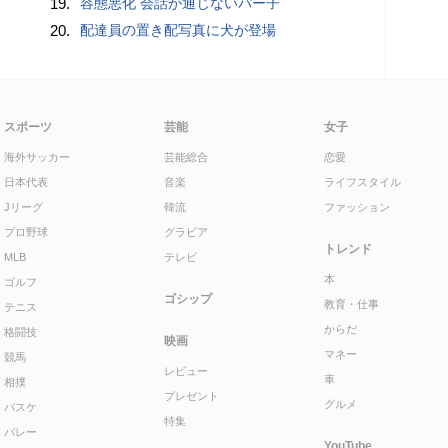
19.
容態悪化 会話が通じないパー子
20.
配達員の置き配写真に犬が登場
スポーツ
芸能
女子
海外サッカー
芸能総合
恋愛
日本代表
音楽
ライフスタイル
Jリーグ
韓流
ファッション
プロ野球
グラビア
トレンド
MLB
テレビ
本
ゴルフ
ゴシップ
教育・仕事
テニス
からだ
格闘技
映画
マネー
競馬
レビュー
車
相撲
プレゼント
グルメ
バスケ
特集
バレー
YouTube