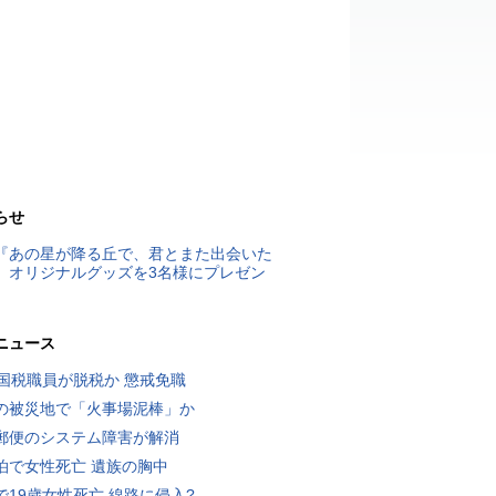
らせ
『あの星が降る丘で、君とまた出会いた
』オリジナルグッズを3名様にプレゼン
ニュース
歳国税職員が脱税か 懲戒免職
の被災地で「火事場泥棒」か
郵便のシステム障害が解消
泊で女性死亡 遺族の胸中
で19歳女性死亡 線路に侵入?