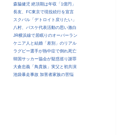
森脇健児 絶頂期は年収「1億円」
長友、FC東京で現役続行を宣言
スクバル「デトロイト戻りたい」
八村、バスケ代表活動の思い激白
JR横浜線で居眠りのオーバーラン
ケニア人と結婚「差別」のリアル
ラグビー選手が熱中症で倒れ死亡
韓国サッカー協会が疑惑巡り謝罪
大倉忠義「鳥貴族」実父と初共演
池袋暴走事故 加害者家族の苦悩