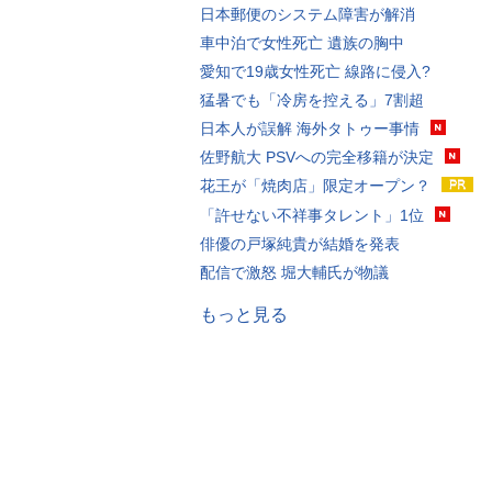
日本郵便のシステム障害が解消
車中泊で女性死亡 遺族の胸中
愛知で19歳女性死亡 線路に侵入?
猛暑でも「冷房を控える」7割超
日本人が誤解 海外タトゥー事情
佐野航大 PSVへの完全移籍が決定
花王が「焼肉店」限定オープン？
「許せない不祥事タレント」1位
俳優の戸塚純貴が結婚を発表
配信で激怒 堀大輔氏が物議
もっと見る