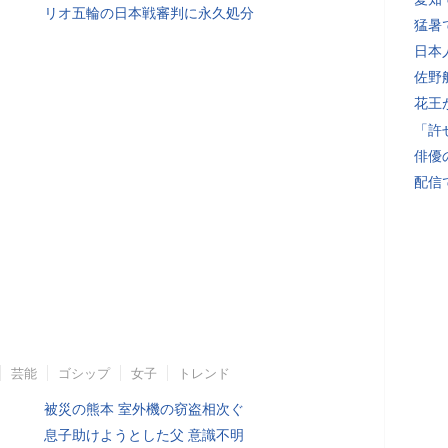
リオ五輪の日本戦審判に永久処分
猛暑
日本
佐野
花王
「許
俳優
配信
芸能
ゴシップ
女子
トレンド
被災の熊本 室外機の窃盗相次ぐ
息子助けようとした父 意識不明