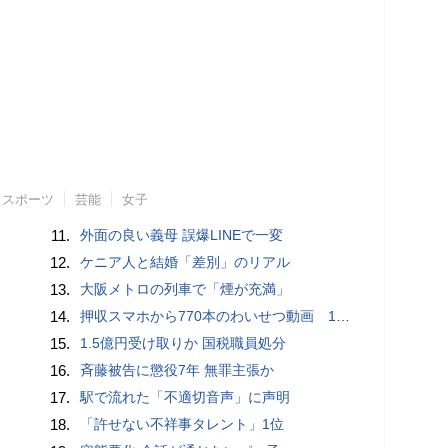
スポーツ
芸能
女子
11.
外面の良い義母 誤爆LINEで一変
12.
ケニア人と結婚「差別」のリアル
13.
大阪メトロの列車で「煙が充満」
14.
押収スマホから770本のわいせつ動画 15歳少女に酒と薬飲ませ性的暴行か 54歳男を再逮捕 「薬もありますよ」とSNSで誘い出し
15.
1.5億円受け取りか 国税職員処分
16.
斉藤被告に懲役7年 無罪主張か
17.
駅で流れた「不適切音声」に声明
18.
「許せない不祥事タレント」1位