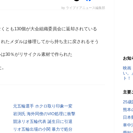
by ライブドアニュース編集部
くとも130個が大会組織委員会に返却されている
されたメダルは修理してから持ち主に戻されるそう
は30％がリサイクル素材で作られた
お知
た。
映画
い。
ト！
主要
25
元五輪選手 ホクロ取り印象一変
熊本
岩渕氏 海外同僚のVIO処理に衝撃
日本
競泳リオ五輪代表 誕生日に引退
車中
リオ五輪出場の小関 暴力で処分
愛知