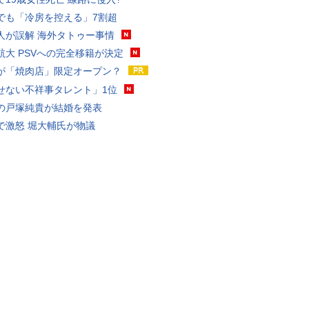
でも「冷房を控える」7割超
人が誤解 海外タトゥー事情
航大 PSVへの完全移籍が決定
が「焼肉店」限定オープン？
せない不祥事タレント」1位
の戸塚純貴が結婚を発表
で激怒 堀大輔氏が物議