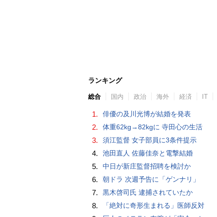
ランキング
総合
国内
政治
海外
経済
IT
1.
俳優の及川光博が結婚を発表
2.
体重62kg→82kgに 寺田心の生活
3.
須江監督 女子部員に3条件提示
4.
池田直人 佐藤佳奈と電撃結婚
5.
中日が新庄監督招聘を検討か
6.
朝ドラ 次週予告に「ゲンナリ」
7.
黒木啓司氏 逮捕されていたか
8.
「絶対に奇形生まれる」医師反対