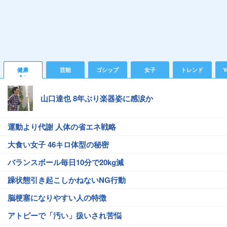
健康
芸能
ゴシップ
女子
トレンド
Y
山口達也 8年ぶり楽器姿に感涙か
運動より代謝 人体の省エネ戦略
大食い女子 46キロ体型の秘密
バランスボール毎日10分で20kg減
躁状態引き起こしかねないNG行動
脳梗塞になりやすい人の特徴
アトピーで「汚い」扱いされ苦悩