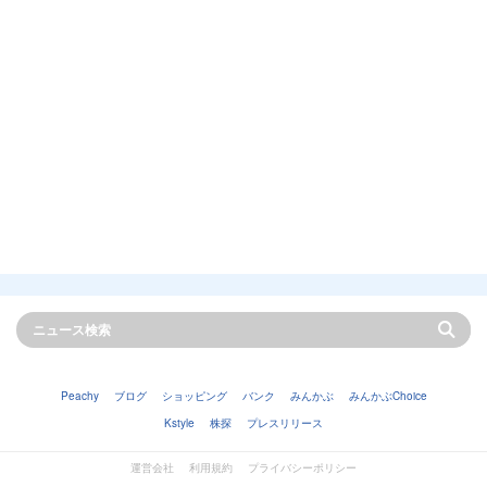
Peachy
ブログ
ショッピング
バンク
みんかぶ
みんかぶChoice
Kstyle
株探
プレスリリース
運営会社
利用規約
プライバシーポリシー