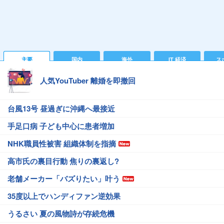
主要
国内
海外
IT 経済
ス
人気YouTuber 離婚を即撤回
台風13号 昼過ぎに沖縄へ最接近
手足口病 子ども中心に患者増加
NHK職員性被害 組織体制を指摘
高市氏の裏目行動 焦りの裏返し?
老舗メーカー「バズりたい」叶う
35度以上でハンディファン逆効果
うるさい 夏の風物詩が存続危機