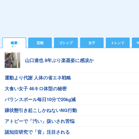
健康
芸能
ゴシップ
女子
トレンド
Y
山口達也 8年ぶり楽器姿に感涙か
運動より代謝 人体の省エネ戦略
大食い女子 46キロ体型の秘密
バランスボール毎日10分で20kg減
躁状態引き起こしかねないNG行動
アトピーで「汚い」扱いされ苦悩
認知症研究で「音」注目される