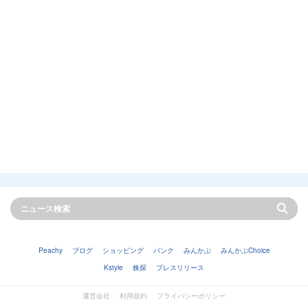
Peachy
ブログ
ショッピング
バンク
みんかぶ
みんかぶChoice
Kstyle
株探
プレスリリース
運営会社
利用規約
プライバシーポリシー