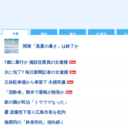
主要
国内
海外
IT 経済
ス
関東「真夏の暑さ」は終了か
7歳に暴行か 施設従業員の女逮捕
夫に包丁? 毎日新聞記者の女逮捕
立体駐車場から車落下 夫婦死傷
「泥酔者」熊本で通報が頻発か
家の隣が民泊「トラウマなった」
露 原爆投下巡り広島市長を批判
無期刑の「終身刑化」傾向続く