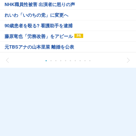
NHK職員性被害 出演者に怒りの声
れいわ「いのちの党」に変更へ
90歳患者を殴る? 看護助手を逮捕
藤原竜也「労務改善」をアピール
元TBSアナの山本里菜 離婚を公表