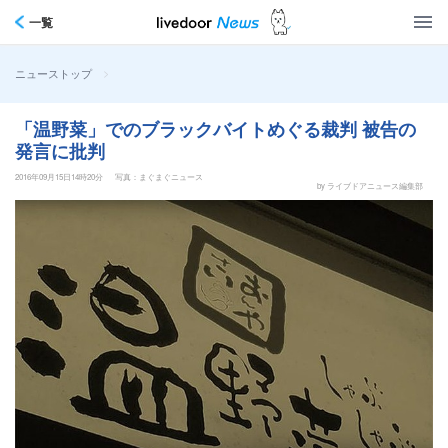
一覧
>
ニューストップ
「温野菜」でのブラックバイトめぐる裁判 被告の
発言に批判
2016年09月15日14時20分
写真：まぐまぐニュース
by ライブドアニュース編集部