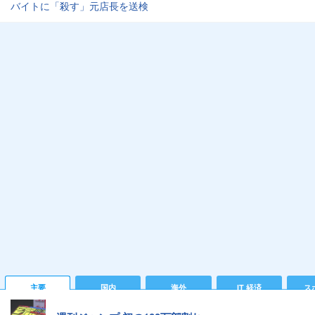
バイトに「殺す」元店長を送検
主要
国内
海外
IT 経済
ス