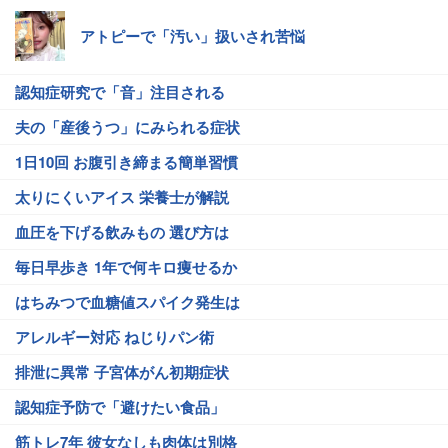
アトピーで「汚い」扱いされ苦悩
認知症研究で「音」注目される
夫の「産後うつ」にみられる症状
1日10回 お腹引き締まる簡単習慣
太りにくいアイス 栄養士が解説
血圧を下げる飲みもの 選び方は
毎日早歩き 1年で何キロ痩せるか
はちみつで血糖値スパイク発生は
アレルギー対応 ねじりパン術
排泄に異常 子宮体がん初期症状
認知症予防で「避けたい食品」
筋トレ7年 彼女なしも肉体は別格