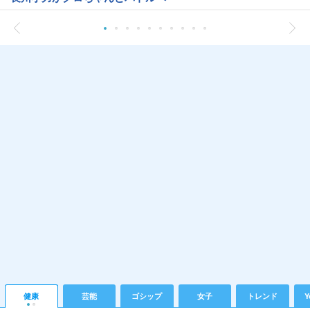
健康
芸能
ゴシップ
女子
トレンド
Y