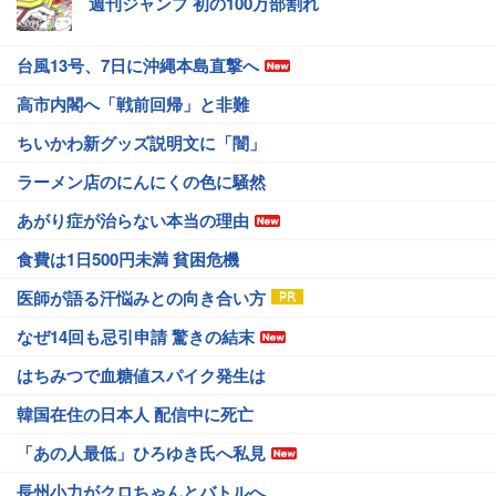
週刊ジャンプ 初の100万部割れ
台風13号、7日に沖縄本島直撃へ
高市内閣へ「戦前回帰」と非難
ちいかわ新グッズ説明文に「闇」
ラーメン店のにんにくの色に騒然
あがり症が治らない本当の理由
食費は1日500円未満 貧困危機
医師が語る汗悩みとの向き合い方
なぜ14回も忌引申請 驚きの結末
はちみつで血糖値スパイク発生は
韓国在住の日本人 配信中に死亡
「あの人最低」ひろゆき氏へ私見
長州小力がクロちゃんとバトルへ