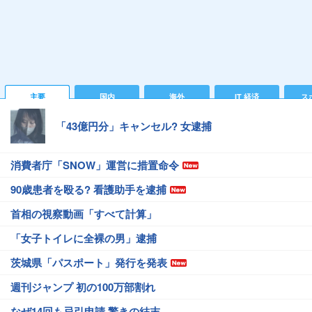
主要
国内
海外
IT 経済
ス
「43億円分」キャンセル? 女逮捕
消費者庁「SNOW」運営に措置命令
90歳患者を殴る? 看護助手を逮捕
首相の視察動画「すべて計算」
「女子トイレに全裸の男」逮捕
茨城県「パスポート」発行を発表
週刊ジャンプ 初の100万部割れ
なぜ14回も忌引申請 驚きの結末