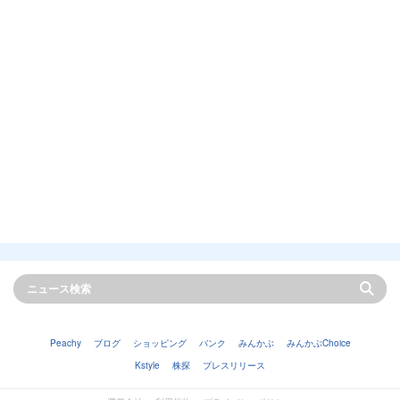
Peachy
ブログ
ショッピング
バンク
みんかぶ
みんかぶChoice
Kstyle
株探
プレスリリース