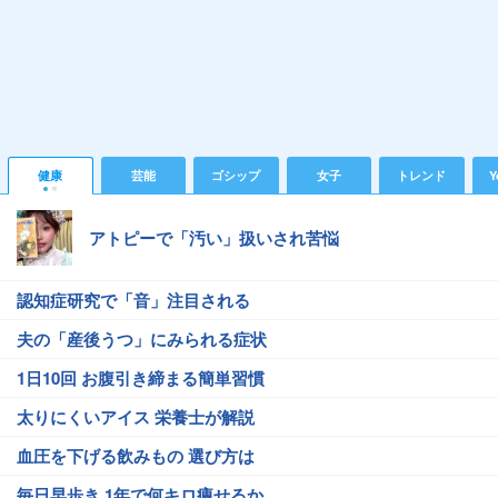
健康
芸能
ゴシップ
女子
トレンド
Y
アトピーで「汚い」扱いされ苦悩
認知症研究で「音」注目される
夫の「産後うつ」にみられる症状
1日10回 お腹引き締まる簡単習慣
太りにくいアイス 栄養士が解説
血圧を下げる飲みもの 選び方は
毎日早歩き 1年で何キロ痩せるか