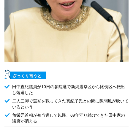
ざっくり言うと
田中直紀議員が10日の参院選で新潟選挙区から比例区へ転出
し落選した
二人三脚で選挙を戦ってきた真紀子氏との間に隙間風が吹いて
いるという
角栄元首相が初当選して以降、69年守り続けてきた田中家の
議席が消える