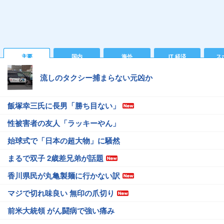
主要
国内
海外
IT 経済
ス
流しのタクシー捕まらない元凶か
飯塚幸三氏に長男「勝ち目ない」
性被害者の友人「ラッキーやん」
始球式で「日本の超大物」に騒然
まるで双子 2歳差兄弟が話題
香川県民が丸亀製麺に行かない訳
マジで切れ味良い 無印の爪切り
前米大統領 がん闘病で強い痛み