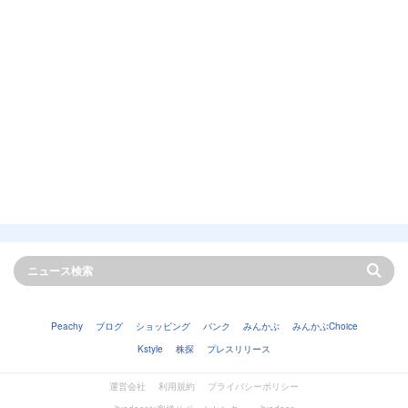
Peachy
ブログ
ショッピング
バンク
みんかぶ
みんかぶChoice
Kstyle
株探
プレスリリース
運営会社
利用規約
プライバシーポリシー