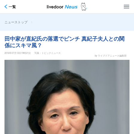
一覧
>
ニューストップ
田中家が直紀氏の落選でピンチ 真紀子夫人との関
係にスキマ風？
2016年07月13日19時21分
写真：トピックニュース
by ライブドアニュース編集部