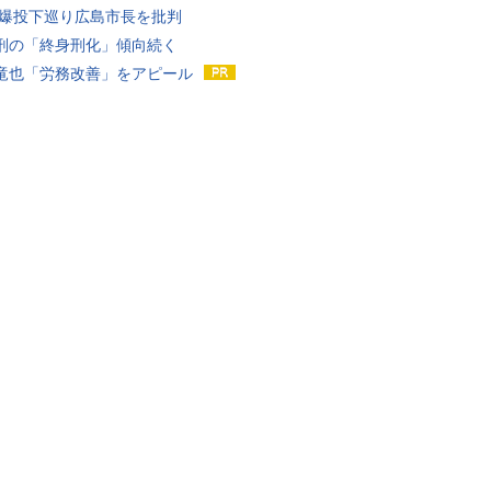
原爆投下巡り広島市長を批判
刑の「終身刑化」傾向続く
竜也「労務改善」をアピール