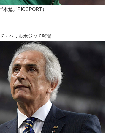
本勉／PICSPORT）
ッド・ハリルホジッチ監督