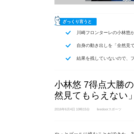
ざっくり言うと
川崎フロンターレの小林悠
自身の動き出しを「全然見
結果を残していないので、
小林悠 7得点大勝
然見てもらえない
2016年6月4日 10時15分
livedoorスポーツ