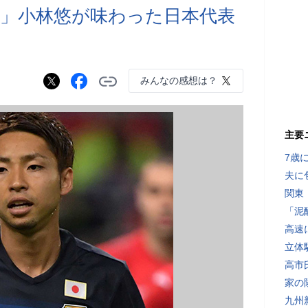
」小林悠が味わった日本代表
みんなの感想は？
主要
7歳
夫に
関東
「泥
高速
立体
高市
家の
九州