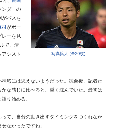
5分、
岡崎
ウンダーの
嗣がパスを
真司
がボー
プレーを見
ールで、清
写真拡大 (全20枚)
もアシスト
小林悠には思えないようだった。試合後、記者た
らかな感じに比べると、重く沈んでいた。最初は
と語り始める。
あって、自分の動き出すタイミングをつくれなか
出せなかったですね」