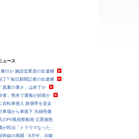
ニュース
に暴行か 施設従業員の女逮捕
包丁? 毎日新聞記者の女逮捕
「真夏の暑さ」は終了か
酔者」熊本で通報が頻発か
に自転車侵入 路側帯を逆走
駐車場から車落下 夫婦死傷
氏のPV風視察動画 立憲激怒
隣が民泊「トラウマなった」
新幹線の再開「8月中」示唆