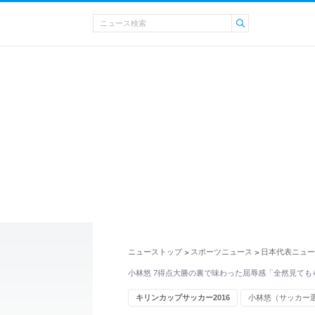
ニューストップ
スポーツニュース
日本代表ニュー
>
>
小林悠 7得点大勝の裏で味わった屈辱感「全然見ても
キリンカップサッカー2016
小林悠（サッカー
吉田麻也