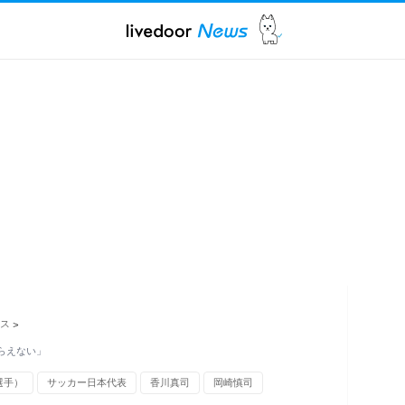
ス
>
らえない」
選手）
サッカー日本代表
香川真司
岡崎慎司