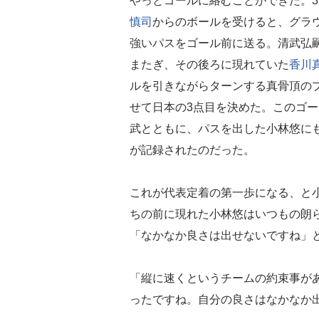
やっとゴールに絡むことができた。3
慎司
からのボールを受けると、グラ
強いパスをゴール前に送る。清武弘
またぎ、その後ろに現れていた
香川
ルを引きながらターンする真骨頂の
せて日本の3点目を決めた。このゴ
武とともに、パスを出した小林悠に
が記録されたのだった。
これが代表定着の第一歩になる、と
ちの前に現れた小林悠はいつもの朗
「なかなか良さは出せないですね」
「縦に速くというチームの約束事が
ったですね。自分の良さはなかなか