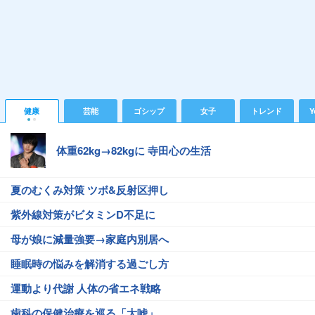
健康
芸能
ゴシップ
女子
トレンド
Y
体重62kg→82kgに 寺田心の生活
夏のむくみ対策 ツボ&反射区押し
紫外線対策がビタミンD不足に
母が娘に減量強要→家庭内別居へ
睡眠時の悩みを解消する過ごし方
運動より代謝 人体の省エネ戦略
歯科の保健治療を巡る「大嘘」