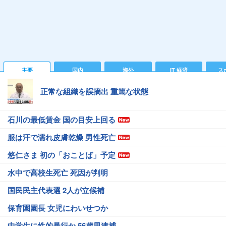
主要
国内
海外
IT 経済
ス
正常な組織を誤摘出 重篤な状態
石川の最低賃金 国の目安上回る
服は汗で濡れ皮膚乾燥 男性死亡
悠仁さま 初の「おことば」予定
水中で高校生死亡 死因が判明
国民民主代表選 2人が立候補
保育園園長 女児にわいせつか
中学生に性的暴行か 56歳男逮捕