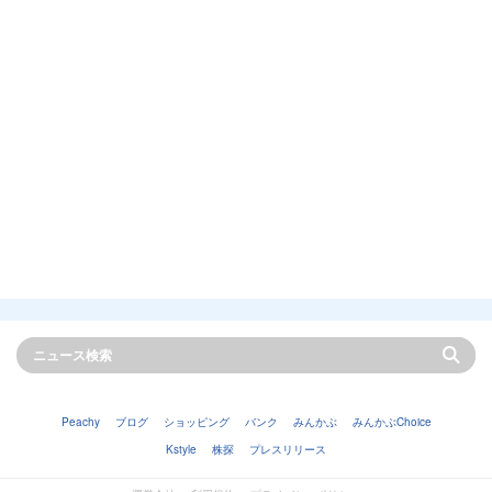
Peachy
ブログ
ショッピング
バンク
みんかぶ
みんかぶChoice
Kstyle
株探
プレスリリース