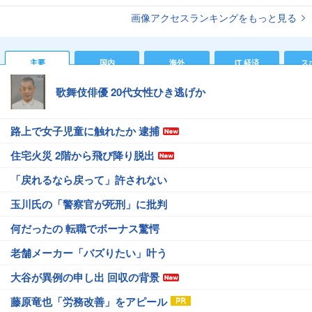
画像アクセスランキングをもっと見る
主要
国内
海外
IT 経済
ス
歌舞伎俳優 20代女性ひき逃げか
路上で女子児童に触れたか 逮捕
住宅火災 2階から飛び降り脱出
「戻れるなら戻って」許されない
玉川氏の「警察官が死刑」に批判
何だったの 転職でボーナス驚愕
老舗メーカー「バズりたい」叶う
大谷が異例の申し出 回収の背景
藤原竜也「労務改善」をアピール