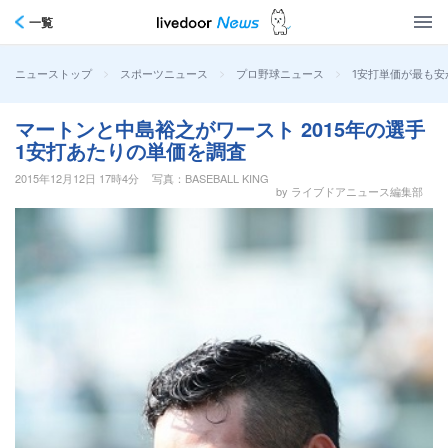
一覧
>
>
>
1安打単価が最も安
ニューストップ
スポーツニュース
プロ野球ニュース
マートンと中島裕之がワースト 2015年の選手
1安打あたりの単価を調査
2015年12月12日 17時4分
写真：BASEBALL KING
by ライブドアニュース編集部