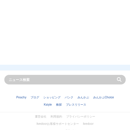
Peachy
ブログ
ショッピング
バンク
みんかぶ
みんかぶChoice
Kstyle
株探
プレスリリース
運営会社
利用規約
プライバシーポリシー
livedoorお客様サポートセンター
livedoor