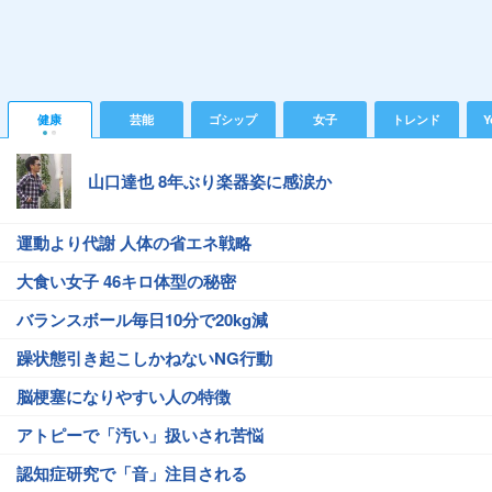
健康
芸能
ゴシップ
女子
トレンド
Y
山口達也 8年ぶり楽器姿に感涙か
運動より代謝 人体の省エネ戦略
大食い女子 46キロ体型の秘密
バランスボール毎日10分で20kg減
躁状態引き起こしかねないNG行動
脳梗塞になりやすい人の特徴
アトピーで「汚い」扱いされ苦悩
認知症研究で「音」注目される