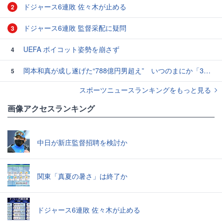
ドジャース6連敗 佐々木が止める
2
ドジャース6連敗 監督采配に疑問
3
UEFA ボイコット姿勢を崩さず
4
岡本和真が成し遂げた“788億円男超え” いつのまにか「3位」…見据える球団記録更新
5
スポーツニュースランキングをもっと見る
画像アクセスランキング
中日が新庄監督招聘を検討か
関東「真夏の暑さ」は終了か
ドジャース6連敗 佐々木が止める