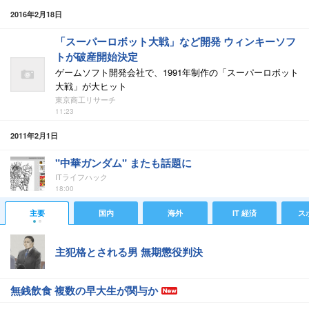
2016年2月18日
「スーパーロボット大戦」など開発 ウィンキーソフ
トが破産開始決定
ゲームソフト開発会社で、1991年制作の「スーパーロボット
大戦」が大ヒット
東京商工リサーチ
11:23
2011年2月1日
"中華ガンダム" またも話題に
ITライフハック
18:00
主要
国内
海外
IT 経済
ス
主犯格とされる男 無期懲役判決
無銭飲食 複数の早大生が関与か