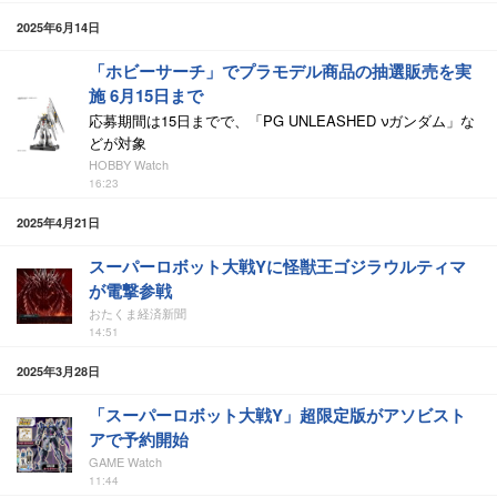
2025年6月14日
「ホビーサーチ」でプラモデル商品の抽選販売を実
施 6月15日まで
応募期間は15日までで、「PG UNLEASHED νガンダム」な
どが対象
HOBBY Watch
16:23
2025年4月21日
スーパーロボット大戦Yに怪獣王ゴジラウルティマ
が電撃参戦
おたくま経済新聞
14:51
2025年3月28日
「スーパーロボット大戦Y」超限定版がアソビスト
アで予約開始
GAME Watch
11:44