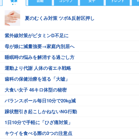
健康
芸能
ゴシップ
女子
トレンド
Y
夏のむくみ対策 ツボ&反射区押し
紫外線対策がビタミンD不足に
母が娘に減量強要→家庭内別居へ
睡眠時の悩みを解消する過ごし方
運動より代謝 人体の省エネ戦略
歯科の保健治療を巡る「大嘘」
大食い女子 46キロ体型の秘密
バランスボール毎日10分で20kg減
躁状態引き起こしかねないNG行動
1日10分で手軽に「ひざ痛対策」
キウイを食べる際の3つの注意点