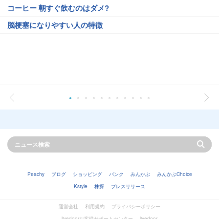
コーヒー 朝すぐ飲むのはダメ?
脳梗塞になりやすい人の特徴
Peachy
ブログ
ショッピング
バンク
みんかぶ
みんかぶChoice
Kstyle
株探
プレスリリース
運営会社
利用規約
プライバシーポリシー
livedoorお客様サポートセンター
livedoor