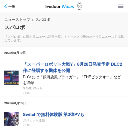
一覧
ニューストップ
>
スパロボ
スパロボ
『スパロボ』に関するニュース記事一覧。トピックスで扱われた注目ニュースを掲載
しています。
2025年8月19日
「スーパーロボット大戦Y」8月28日発売予定 DLC2
作に登場する機体を公開
DLC1には「銀河旋風ブライガー」「THEビッグオー」など
を収録
GAME Watch
21:02
2025年8月13日
Switchで無料体験版 第3弾PVも
ガジェット通信
23:00