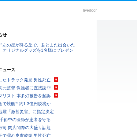
livedoor
らせ
『あの星が降る丘で、君とまた出会いた
』オリジナルグッズを3名様にプレゼン
ニュース
したトラック発見 男性死亡
高元監督 保護者に直接謝罪
ダリスト 本多灯被告を起訴
金で競艇? 約1.3億円脱税か
地震「激甚災害」に指定決定
 手術中の医師が患者を守る
寿司 閉店間際の大盛り話題
汗で濡れ皮膚乾燥 男性死亡