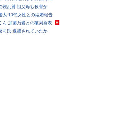
で銃乱射 祖父母も殺害か
優太 10代女性との結婚報告
くん 加藤乃愛との破局発表
啓司氏 逮捕されていたか