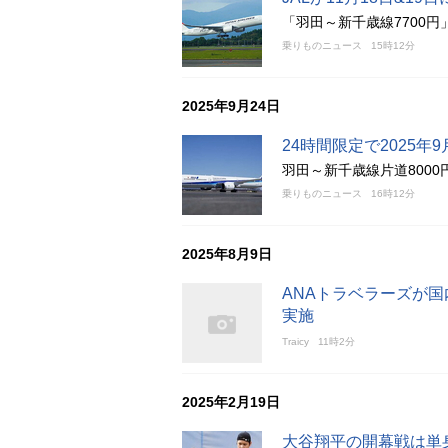
「羽田～新千歳線7700
乗りものニュース
15時12分
2025年9月24日
24時間限定で2025年
羽田～新千歳線片道800
乗りものニュース
16時12分
2025年8月9日
ANAトラベラーズが
実施
Traicy
11時2分
2025年2月19日
大谷翔平の開幕戦は単