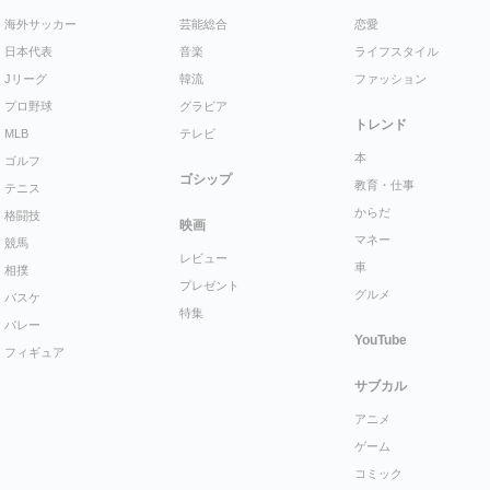
海外サッカー
芸能総合
恋愛
日本代表
音楽
ライフスタイル
Jリーグ
韓流
ファッション
プロ野球
グラビア
トレンド
MLB
テレビ
本
ゴルフ
ゴシップ
教育・仕事
テニス
からだ
格闘技
映画
マネー
競馬
レビュー
車
相撲
プレゼント
グルメ
バスケ
特集
バレー
YouTube
フィギュア
サブカル
アニメ
ゲーム
コミック