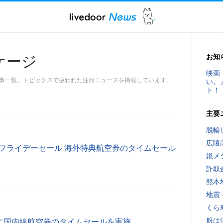
お知
ケージ
映画
事一覧。トピックスで扱われた注目ニュースを掲載しています。
い。
ト！
主要
脱輪
広陵
ラックフライデーセール 海外特典航空券のタイムセール
銀メ
詐取
熊本
地震
くら
服は
19日に国内線航空券のタイムセールを実施