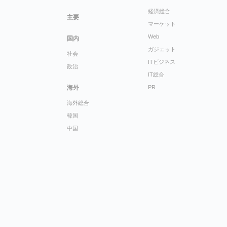
経済総合
主要
マーケット
Web
国内
ガジェット
社会
ITビジネス
政治
IT総合
海外
PR
海外総合
韓国
中国