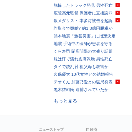
脱輪したトラック発見 男性死亡
広陵高元監督 保護者に直接謝罪
銀メダリスト 本多灯被告を起訴
詐取金で競艇? 約1.3億円脱税か
熊本地震「激甚災害」に指定決定
地震 手術中の医師が患者を守る
くら寿司 閉店間際の大盛り話題
服は汗で濡れ皮膚乾燥 男性死亡
タイで銃乱射 祖父母も殺害か
久保優太 10代女性との結婚報告
テオくん 加藤乃愛との破局発表
黒木啓司氏 逮捕されていたか
もっと見る
ニューストップ
IT 経済