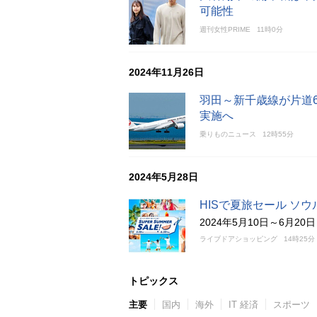
可能性
週刊女性PRIME
11時0分
2024年11月26日
羽田～新千歳線が片道6
実施へ
乗りものニュース
12時55分
2024年5月28日
HISで夏旅セール ソウル
2024年5月10日～6月
ライブドアショッピング
14時25分
トピックス
主要
国内
海外
IT 経済
スポーツ