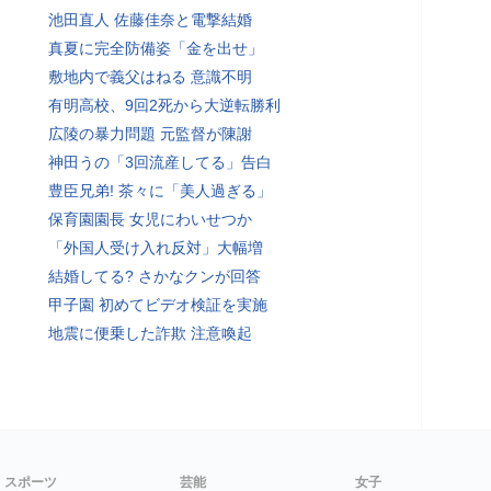
池田直人 佐藤佳奈と電撃結婚
真夏に完全防備姿「金を出せ」
敷地内で義父はねる 意識不明
有明高校、9回2死から大逆転勝利
広陵の暴力問題 元監督が陳謝
神田うの「3回流産してる」告白
豊臣兄弟! 茶々に「美人過ぎる」
保育園園長 女児にわいせつか
「外国人受け入れ反対」大幅増
結婚してる? さかなクンが回答
甲子園 初めてビデオ検証を実施
地震に便乗した詐欺 注意喚起
スポーツ
芸能
女子