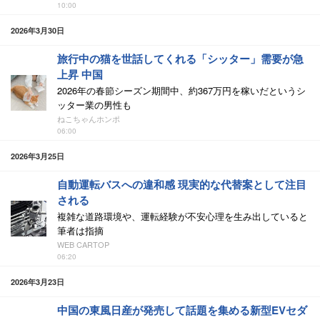
10:00
2026年3月30日
旅行中の猫を世話してくれる「シッター」需要が急
上昇 中国
2026年の春節シーズン期間中、約367万円を稼いだというシ
ッター業の男性も
ねこちゃんホンポ
06:00
2026年3月25日
自動運転バスへの違和感 現実的な代替案として注目
される
複雑な道路環境や、運転経験が不安心理を生み出していると
筆者は指摘
WEB CARTOP
06:20
2026年3月23日
中国の東風日産が発売して話題を集める新型EVセダ