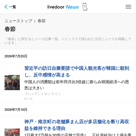
一覧
ニューストップ
>
春節
春節
『春節』に関するニュース記事一覧。トピックスで扱われた注目ニュースを掲載して
います。
2026年7月25日
習近平の訪日自粛要請で中国人観光客が韓国に殺到
し、反中感情が高まる
中国人の消費額は前年同月比3倍超に膨らみ韓国経済への恩
恵は大きい
プレジデントオンライン
07:15
2026年7月16日
神戸・南京町の老舗豚まん店が多店舗化を断り高収
益を維持できる理由
1日最大2万個を30坪の店舗で完売し、正社員給与は上場企業