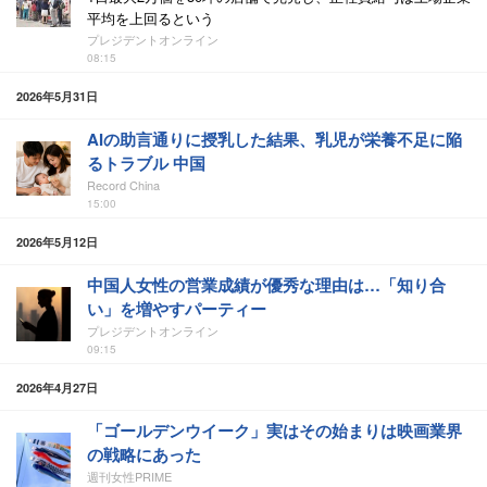
平均を上回るという
プレジデントオンライン
08:15
2026年5月31日
AIの助言通りに授乳した結果、乳児が栄養不足に陥
るトラブル 中国
Record China
15:00
2026年5月12日
中国人女性の営業成績が優秀な理由は…「知り合
い」を増やすパーティー
プレジデントオンライン
09:15
2026年4月27日
「ゴールデンウイーク」実はその始まりは映画業界
の戦略にあった
週刊女性PRIME