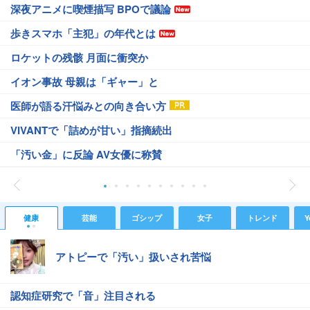
深夜アニメに喫煙描写 BPOで議論
歩きスマホ「主犯」の年代とは
ロケットの残骸 月面に衝突か
イオン事故 母親は「ギャー」と
医師が語る汗悩みとの向き合い方
VIVANTで「詰めが甘い」指摘続出
「汚い金」に反論 AV女優に称賛
健康
芸能
ゴシップ
女子
トレンド
Y
アトピーで「汚い」扱いされ苦悩
認知症研究で「音」注目される