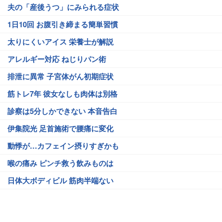
夫の「産後うつ」にみられる症状
1日10回 お腹引き締まる簡単習慣
太りにくいアイス 栄養士が解説
アレルギー対応 ねじりパン術
排泄に異常 子宮体がん初期症状
筋トレ7年 彼女なしも肉体は別格
診察は5分しかできない 本音告白
伊集院光 足首施術で腰痛に変化
動悸が…カフェイン摂りすぎかも
喉の痛み ピンチ救う飲みものは
日体大ボディビル 筋肉半端ない