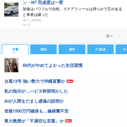
ン・N7 完成度は一変
加速はパワフルで自然、ステアフィールは滑らかで芯がある
と筆者は綴った
週プレNEWS
06:30
次ヘ
主要
国内
海外
IT 経済
ス
60代がやめてよかった生活習慣
台風13号 強い勢力で沖縄直撃か
私の指示が…ハビタ幹部明かした
AIが人間をだまし虚偽の説明か
老後1500万円確保も…修繕費不安
東大教授が「不適切な言葉」か