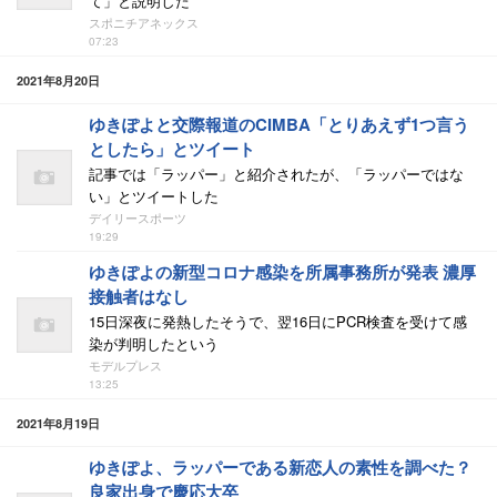
て」と説明した
スポニチアネックス
07:23
2021年8月20日
ゆきぽよと交際報道のCIMBA「とりあえず1つ言う
としたら」とツイート
記事では「ラッパー」と紹介されたが、「ラッパーではな
い」とツイートした
デイリースポーツ
19:29
ゆきぽよの新型コロナ感染を所属事務所が発表 濃厚
接触者はなし
15日深夜に発熱したそうで、翌16日にPCR検査を受けて感
染が判明したという
モデルプレス
13:25
2021年8月19日
ゆきぽよ、ラッパーである新恋人の素性を調べた？
良家出身で慶応大卒