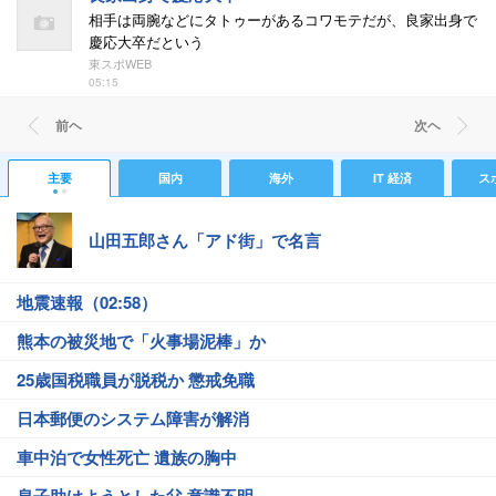
相手は両腕などにタトゥーがあるコワモテだが、良家出身で
慶応大卒だという
東スポWEB
05:15
前ヘ
次ヘ
主要
国内
海外
IT 経済
ス
山田五郎さん「アド街」で名言
地震速報（02:58）
熊本の被災地で「火事場泥棒」か
25歳国税職員が脱税か 懲戒免職
日本郵便のシステム障害が解消
車中泊で女性死亡 遺族の胸中