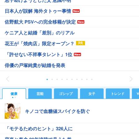
息子助けようとした父 意識不明
日本人が誤解 海外タトゥー事情
佐野航大 PSVへの完全移籍が決定
ケニア人と結婚「差別」のリアル
花王が「焼肉店」限定オープン？
「許せない不祥事タレント」1位
俳優の戸塚純貴が結婚を発表
健康
芸能
ゴシップ
女子
トレンド
Y
キノコで血糖値スパイクを防ぐ
「モテるためのヒント」326人に