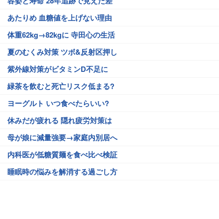
容姿と寿命 28年追跡で見えた差
あたりめ 血糖値を上げない理由
体重62kg→82kgに 寺田心の生活
夏のむくみ対策 ツボ&反射区押し
紫外線対策がビタミンD不足に
緑茶を飲むと死亡リスク低まる?
ヨーグルト いつ食べたらいい?
休みだが疲れる 隠れ疲労対策は
母が娘に減量強要→家庭内別居へ
内科医が低糖質麺を食べ比べ検証
睡眠時の悩みを解消する過ごし方