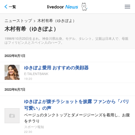
一覧
ニューストップ
>
木村有希（ゆきぽよ）
木村有希（ゆきぽよ）
1996年10月23日生まれ。神奈川県出身。モデル、タレント。父親は日本人で、母親
はフィリピン人とスペイン人のハーフ。
2022年8月1日
ゆきぽよ愛用 おすすめの美顔器
E-TALENTBANK
19:20
2022年6月7日
ゆきぽよが腹チラショットを披露 ファンから「バリ
可愛い」の声
ベージュのタンクトップとダメージジーンズを着用し、お腹
をチラり
スポーツ報知
22:30