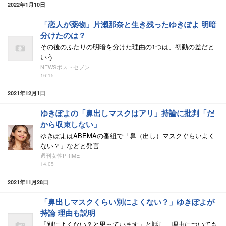
2022年1月10日
「恋人が薬物」片瀬那奈と生き残ったゆきぽよ 明暗
分けたのは？
その後のふたりの明暗を分けた理由の1つは、初動の差だと
いう
NEWSポストセブン
16:15
2021年12月1日
ゆきぽよの「鼻出しマスクはアリ」持論に批判「だ
から収束しない」
ゆきぽよはABEMAの番組で「鼻（出し）マスクぐらいよく
ない？」などと発言
週刊女性PRIME
14:05
2021年11月28日
「鼻出しマスクくらい別によくない？」ゆきぽよが
持論 理由も説明
「別によくない？と思っています」と話し、理由についても