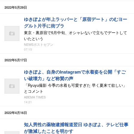
2022年5月29日
ゆきぽよが年上ラッパーと「原宿デート」のむヨー
グルト片手に街ブラ
東京・裏原宿で5月中旬、オシャレないで立ちでデートして
いたという
NEWSポストセブン
07:15
2022年5月17日
ゆきぽよ、自身のInstagramで水着姿を公開「すご
い破壊力」など称賛の声
「Ryuyu撮影 今季の水着も可愛すぎた 早く夏来て欲しい」
とコメント
ABEMA TIMES
14:21
2022年4月16日
知人男性の薬物逮捕報道翌日 ゆきぽよ、テレビ仕事
が激減したことを明かす