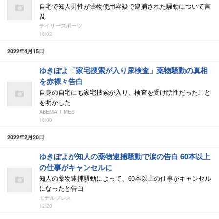
自宅で知人男性が薬物使用容疑で逮捕された騒動について言
及
デイリースポーツ
16:02
2022年4月15日
ゆきぽよ「家宅捜索が入り尿検査」薬物騒動の真相
を赤裸々告白
自身の自宅にも家宅捜索が入り、検査を受け陰性だったこと
を明かした
ABEMA TIMES
16:00
2022年2月20日
ゆきぽよが知人の薬物逮捕騒動で涙の告白 60本以上
の仕事がキャンセルに
知人の薬物逮捕騒動によって、60本以上の仕事がキャンセル
になったと告白
モデルプレス
12:28