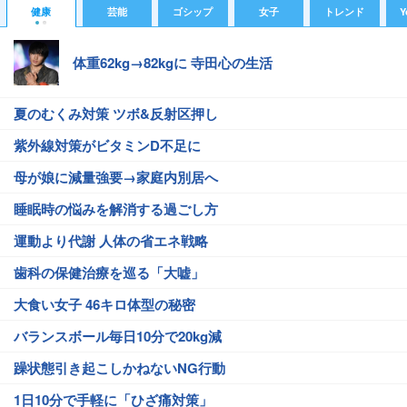
健康
芸能
ゴシップ
女子
トレンド
Y
体重62kg→82kgに 寺田心の生活
夏のむくみ対策 ツボ&反射区押し
紫外線対策がビタミンD不足に
母が娘に減量強要→家庭内別居へ
睡眠時の悩みを解消する過ごし方
運動より代謝 人体の省エネ戦略
歯科の保健治療を巡る「大嘘」
大食い女子 46キロ体型の秘密
バランスボール毎日10分で20kg減
躁状態引き起こしかねないNG行動
1日10分で手軽に「ひざ痛対策」