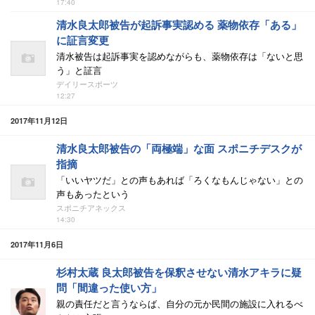
17:40
清水良太郎被告が起訴事実認める 薬物依存「ある」
に証言変更
清水被告は起訴事実を認めながらも、薬物依存は「ないと思
う」と証言
デイリースポーツ
12:27
2017年11月12日
清水良太郎被告の「両極端」な面 スポニチデスクが
指摘
「いいヤツだ」との声もあれば「ろくなもんじゃない」との
声もあったという
スポニチアネックス
14:30
2017年11月6日
杉村太蔵 良太郎被告を保釈させない清水アキラに疑
問「間違った使い方」
親の責任だと言うならば、自分の元か民間の施設に入れるべ