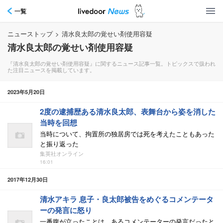
一覧
ニューストップ
>
清水良太郎の覚せい剤使用容疑
清水良太郎の覚せい剤使用容疑
『清水良太郎の覚せい剤使用容疑』に関するニュース記事一覧。トピックスで扱われ
た注目ニュースを掲載しています。
2023年5月20日
2度の逮捕歴ある清水良太郎、表舞台から姿を消した
当時を回想
当時について、拘置所の独居房では死を考えたこともあった
と振り返った
集英社オンライン
16:01
2017年12月30日
清水アキラ 息子・良太郎被告をめぐるコメンテータ
ーの発言に怒り
一番腹が立ったことは、あるコメンテーターの発言だったと