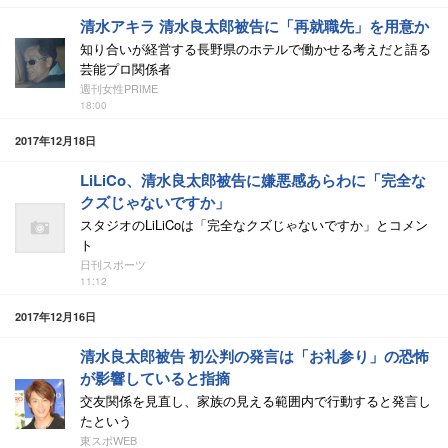
清水アキラ 清水良太郎被告に「再就職先」を用意か
知り合いが経営する長野県のホテルで働かせる考えだと語る
芸能プロ関係者
週刊女性PRIME
18:00
2017年12月18日
LiLiCo、清水良太郎被告に嫌悪感あらわに「完全な
クズじゃないですか」
スタジオのLiLiCoは「完全なクズじゃないですか」とコメン
ト
日刊スポーツ
11:12
2017年12月16日
清水良太郎被告 初公判の発言は「お礼参り」の恐怖
が影響していると指摘
交友関係を見直し、家族の見える範囲内で行動すると発言し
たという
東スポWEB