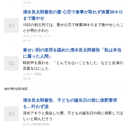
16:30
清水良太郎被告の妻 心労で食事が取れず体重38キロ
まで激やせ
15日の初公判では、妻が心労で体重38キロまで激やせしたこ
とが明かされた
スポニチアネックス
08:15
覚せい剤の使用を認めた清水良太郎被告「私は本当
に腐った人間」
時折声を震わせ、「とんでもないことをした」などと反省の
言葉を口にした
スポーツ報知
06:02
2017年12月15日
清水良太郎被告、子どもの誕生日の前に保釈要求
も…叶わず涙
清水アキラと面会した際、子どもの誕生日の前に保釈してほ
しいと頼んだそう
日テレNEWS NNN