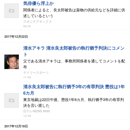
気俳優ら浮上か
関係者によると、良太郎被告は薬物の供給元などを詳細に供
述しているという
スポニチアネックス
06:30
2017年12月22日
清水アキラ 清水良太郎被告の執行猶予判決にコメン
ト
父である清水アキラは、事務所関係者を通してコメントを配
布
デイリースポーツ
17:46
清水良太郎被告に執行猶予3年の有罪判決 懲役は1年
6カ月
東京地裁は22日午後、懲役1年6カ月、執行猶予3年の有罪判
決を言い渡した
日テレNEWS NNN
13:39
2017年12月19日