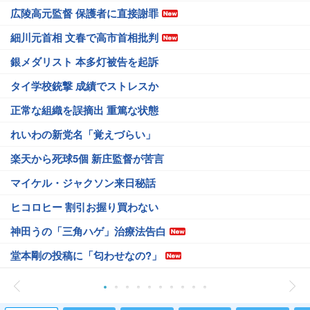
広陵高元監督 保護者に直接謝罪
細川元首相 文春で高市首相批判
銀メダリスト 本多灯被告を起訴
タイ学校銃撃 成績でストレスか
正常な組織を誤摘出 重篤な状態
れいわの新党名「覚えづらい」
楽天から死球5個 新庄監督が苦言
マイケル・ジャクソン来日秘話
ヒコロヒー 割引お握り買わない
神田うの「三角ハゲ」治療法告白
堂本剛の投稿に「匂わせなの?」