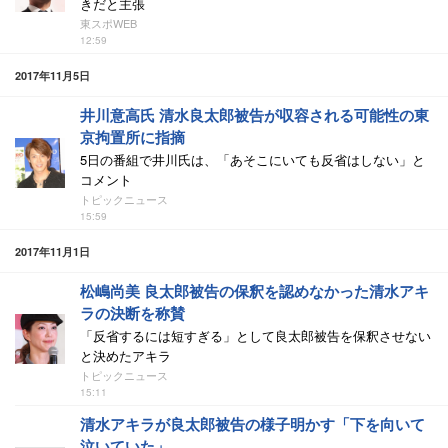
きだと主張
東スポWEB
12:59
2017年11月5日
井川意高氏 清水良太郎被告が収容される可能性の東
京拘置所に指摘
5日の番組で井川氏は、「あそこにいても反省はしない」と
コメント
トピックニュース
15:59
2017年11月1日
松嶋尚美 良太郎被告の保釈を認めなかった清水アキ
ラの決断を称賛
「反省するには短すぎる」として良太郎被告を保釈させない
と決めたアキラ
トピックニュース
15:11
清水アキラが良太郎被告の様子明かす「下を向いて
泣いていた」