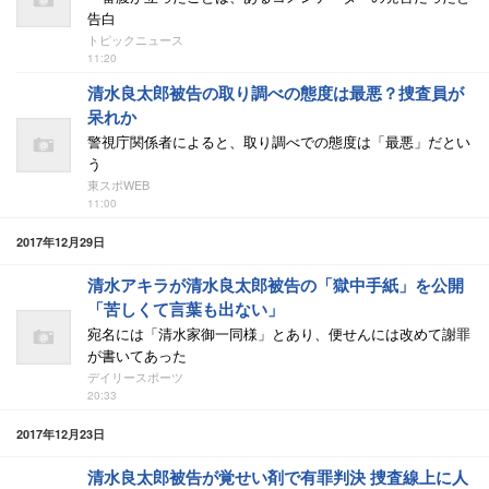
告白
トピックニュース
11:20
清水良太郎被告の取り調べの態度は最悪？捜査員が
呆れか
警視庁関係者によると、取り調べでの態度は「最悪」だとい
う
東スポWEB
11:00
2017年12月29日
清水アキラが清水良太郎被告の「獄中手紙」を公開
「苦しくて言葉も出ない」
宛名には「清水家御一同様」とあり、便せんには改めて謝罪
が書いてあった
デイリースポーツ
20:33
2017年12月23日
清水良太郎被告が覚せい剤で有罪判決 捜査線上に人