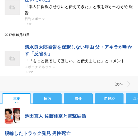
「本人に保釈させないと伝えてきた」と涙を浮かべながら報
告
日刊スポーツ
07:01
2017年10月31日
清水良太郎被告を保釈しない理由 父・アキラが明か
す「反省を」
「『もっと反省してほしい』と伝えました」とコメント
スポニチアネックス
20:22
次ヘ
主要
国内
海外
IT 経済
ス
池田直人 佐藤佳奈と電撃結婚
脱輪したトラック発見 男性死亡