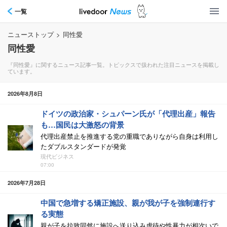
一覧
ニューストップ
>
同性愛
同性愛
『同性愛』に関するニュース記事一覧。トピックスで扱われた注目ニュースを掲載し
ています。
2026年8月8日
ドイツの政治家・シュパーン氏が「代理出産」報告
も…国民は大激怒の背景
代理出産禁止を推進する党の重職でありながら自身は利用し
たダブルスタンダードが発覚
現代ビジネス
07:00
2026年7月28日
中国で急増する矯正施設、親が我が子を強制連行す
る実態
親が子を拉致同然に施設へ送り込み虐待や性暴力が相次いで