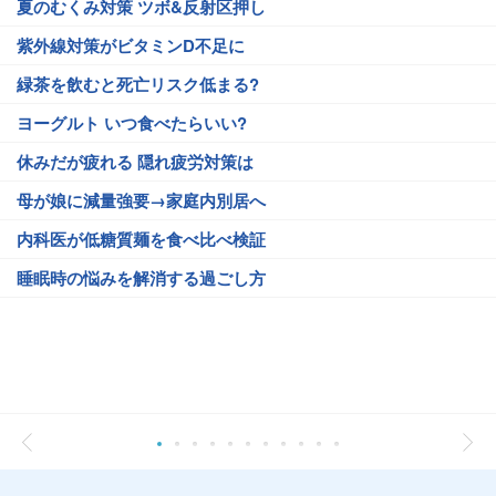
夏のむくみ対策 ツボ&反射区押し
紫外線対策がビタミンD不足に
緑茶を飲むと死亡リスク低まる?
ヨーグルト いつ食べたらいい?
休みだが疲れる 隠れ疲労対策は
母が娘に減量強要→家庭内別居へ
内科医が低糖質麺を食べ比べ検証
睡眠時の悩みを解消する過ごし方