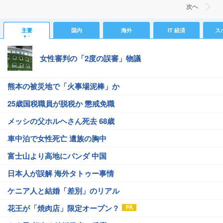
次ヘ
主要
国内
海外
IT 経済
ス
女性審判の「2度の誤審」物議
熊本の被災地で「火事場泥棒」か
25歳国税職員が脱税か 懲戒免職
メッシの父ホルヘさん死去 68歳
車中泊で女性死亡 遺族の胸中
富士山より高地にパンダ 中国
日本人が誤解 海外タトゥー事情
ケニア人と結婚「差別」のリアル
花王が「焼肉店」限定オープン？