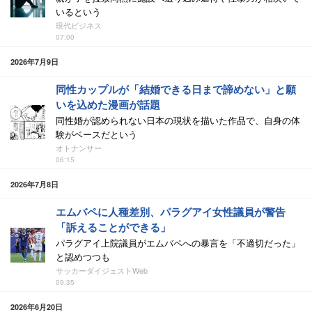
いるという
現代ビジネス
07:00
2026年7月9日
同性カップルが「結婚できる日まで諦めない」と願
いを込めた漫画が話題
同性婚が認められない日本の現状を描いた作品で、自身の体
験がベースだという
オトナンサー
06:15
2026年7月8日
エムバペに人種差別、パラグアイ女性議員が警告
「訴えることができる」
パラグアイ上院議員がエムバペへの暴言を「不適切だった」
と認めつつも
サッカーダイジェストWeb
09:35
2026年6月20日