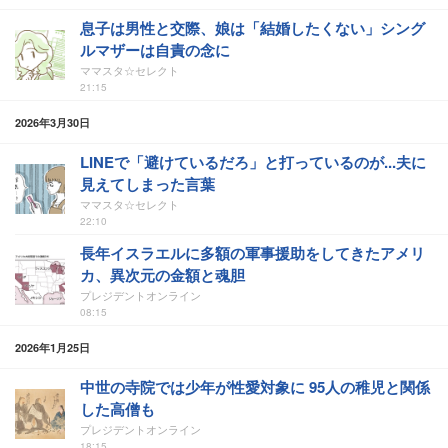
息子は男性と交際、娘は「結婚したくない」シング
ルマザーは自責の念に
ママスタ☆セレクト
21:15
2026年3月30日
LINEで「避けているだろ」と打っているのが...夫に
見えてしまった言葉
ママスタ☆セレクト
22:10
長年イスラエルに多額の軍事援助をしてきたアメリ
カ、異次元の金額と魂胆
プレジデントオンライン
08:15
2026年1月25日
中世の寺院では少年が性愛対象に 95人の稚児と関係
した高僧も
プレジデントオンライン
18:15