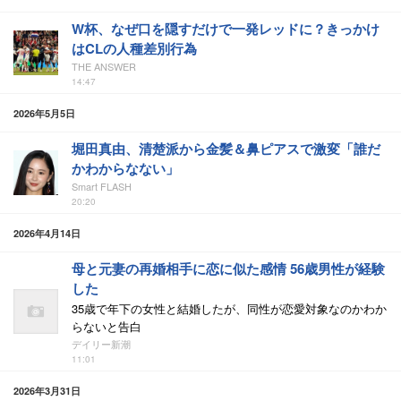
W杯、なぜ口を隠すだけで一発レッドに？きっかけ
はCLの人種差別行為
THE ANSWER
14:47
2026年5月5日
堀田真由、清楚派から金髪＆鼻ピアスで激変「誰だ
かわからなない」
Smart FLASH
20:20
2026年4月14日
母と元妻の再婚相手に恋に似た感情 56歳男性が経験
した
35歳で年下の女性と結婚したが、同性が恋愛対象なのかわか
らないと告白
デイリー新潮
11:01
2026年3月31日