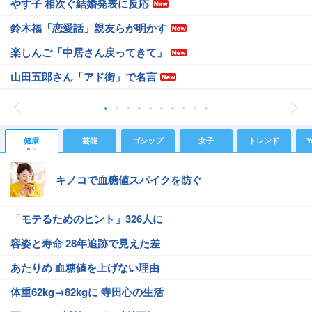
やす子 相次ぐ結婚発表に反応
鈴木福「恋愛話」親友らが明かす
楽しんご「中居さん戻ってきて」
山田五郎さん「アド街」で名言
健康
芸能
ゴシップ
女子
トレンド
Y
キノコで血糖値スパイクを防ぐ
「モテるためのヒント」326人に
容姿と寿命 28年追跡で見えた差
あたりめ 血糖値を上げない理由
体重62kg→82kgに 寺田心の生活