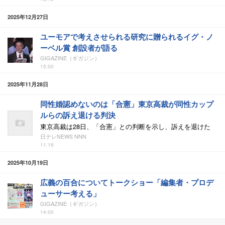
2025年12月27日
ユーモアで考えさせられる研究に贈られるイグ・ノ
ーベル賞 創設者が語る
GIGAZINE（ギガジン）
15:00
2025年11月28日
同性婚認めないのは「合憲」東京高裁が同性カップ
ルらの訴え退ける判決
東京高裁は28日、「合憲」との判断を示し、訴えを退けた
日テレNEWS NNN
11:16
2025年10月19日
広義の百合についてトークショー「編集者・プロデ
ューサー考える」
GIGAZINE（ギガジン）
14:00