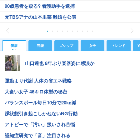
90歳患者を殴る? 看護助手を逮捕
元TBSアナの山本里菜 離婚を公表
健康
芸能
ゴシップ
女子
トレンド
Y
山口達也 8年ぶり楽器姿に感涙か
運動より代謝 人体の省エネ戦略
大食い女子 46キロ体型の秘密
バランスボール毎日10分で20kg減
躁状態引き起こしかねないNG行動
アトピーで「汚い」扱いされ苦悩
認知症研究で「音」注目される