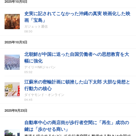
2025年10月5日
史実に記されてこなかった沖縄の真実 映画化した映
画「宝島」
ガジェット通信
08:00
2025年10月3日
北朝鮮が中国に送った自国労働者への思想教育を大
幅に強化
デイリーNKジャパン
05:02
江蘇米の密輸計画に頓挫した山下太郎 大胆な発想と
行動力の核心
ダイヤモンド・オンライン
04:45
2025年9月23日
自動車中心の商店街が歩行者空間に「再生」成功の
鍵は「歩かせる商い」
車道を縮小するなどして歩行者空間を整備する動きは全国で