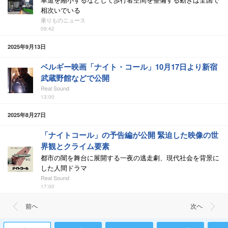
相次いでいる
乗りものニュース
09:42
2025年9月13日
ベルギー映画「ナイト・コール」10月17日より新宿
武蔵野館などで公開
Real Sound
13:00
2025年8月27日
「ナイトコール」の予告編が公開 緊迫した映像の世
界観とクライム要素
都市の闇を舞台に展開する一夜の逃走劇、現代社会を背景に
した人間ドラマ
Real Sound
17:00
前ヘ
次ヘ