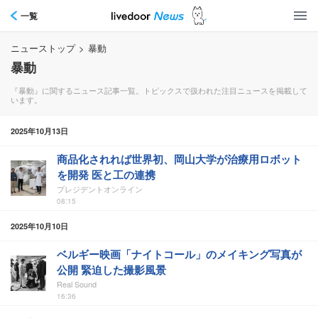
一覧
ニューストップ
>
暴動
暴動
『暴動』に関するニュース記事一覧。トピックスで扱われた注目ニュースを掲載して
います。
2025年10月13日
商品化されれば世界初、岡山大学が治療用ロボット
を開発 医と工の連携
プレジデントオンライン
08:15
2025年10月10日
ベルギー映画「ナイトコール」のメイキング写真が
公開 緊迫した撮影風景
Real Sound
16:36