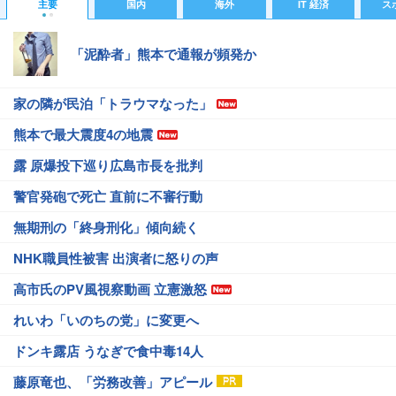
主要
国内
海外
IT 経済
ス
「泥酔者」熊本で通報が頻発か
家の隣が民泊「トラウマなった」
熊本で最大震度4の地震
露 原爆投下巡り広島市長を批判
警官発砲で死亡 直前に不審行動
無期刑の「終身刑化」傾向続く
NHK職員性被害 出演者に怒りの声
高市氏のPV風視察動画 立憲激怒
れいわ「いのちの党」に変更へ
ドンキ露店 うなぎで食中毒14人
藤原竜也、「労務改善」アピール