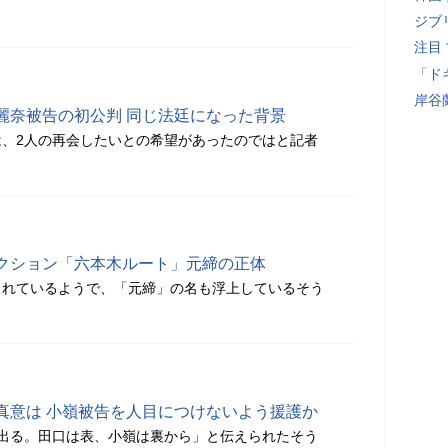
ジブ
注目
「ド
岸谷
麗奈被告の初公判 同じ法廷になった背景
、2人の再会したいとの希望があったのではと記者
クション「六本木ルート」元締の正体
されているようで、「元締」の名も浮上しているそう
真意は 小嶺被告を人目につけないよう援護か
出る。田口は表、小嶺は裏から」と伝えられたそう