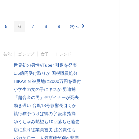
5
6
7
8
9
次へ
芸能
ゴシップ
女子
トレンド
世界初の男性VTuber 引退を発表
1.5億円受け取りか 国税職員処分
HIKAKIN 被災地に2000万円を寄付
小学生の女の子にキスか 男逮捕
「超合金の男」デザイナーが死去
動き遅い 台風13号影響長引くか
執行猶予つけば御の字 記者指摘
ゆうちゃみ熱望も10回落ちた過去
店に戻り従業員被災 法的責任も
バカヤロー…人気声優が別れ悲痛