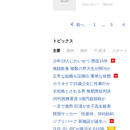
日刊スポーツ
7時48分
...
前へ
1
3
4
トピックス
主要
国内
海外
IT 経済
スポーツ
少年19人にわいせつ 懲役15年
無銭飲食 複数の早大生が関与か
正常な組織を誤摘出 重篤な状態
カラオケで15歳少女に性暴行か
主犯格とされる男 無期懲役判決
20代税務署員 1億円超脱税か
一言で激昂 巨漢が女子高生殺害
韓国サッカー「性接待」SNS紛糾
ジブリパーク 新施設が誕生へ
注目 古いPCが復活するUSB