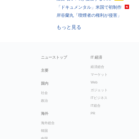
「ドキュメンタル」米国で初制作
岸谷蘭丸「喫煙者の権利が侵害」
もっと見る
ニューストップ
IT 経済
経済総合
主要
マーケット
Web
国内
ガジェット
社会
ITビジネス
政治
IT総合
海外
PR
海外総合
韓国
中国