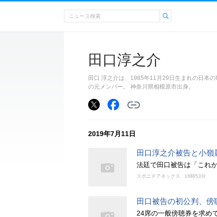
田口淳之介
田口 淳之介は、1985年11月29日生まれの日本
の元メンバー。 神奈川県相模原市出身。
2019年7月11日
田口淳之介被告と小嶺
法廷で田口被告は「これ
スポニチアネックス
16時53分
田口被告の初公判、傍聴
24席の一般傍聴券を求めて