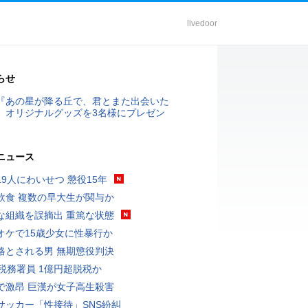
livedoor
らせ
『あの星が降る丘で、君とまた出会いた
』オリジナルグッズを3名様にプレゼン
ニュース
19人にわいせつ 懲役15年
飲食 複数の早大生が関与か
な組織を誤摘出 重篤な状態
オケで15歳少女に性暴行か
格とされる男 無期懲役判決
代税務署員 1億円超脱税か
で激昂 巨漢が女子高生殺害
サッカー「性接待」SNS紛糾