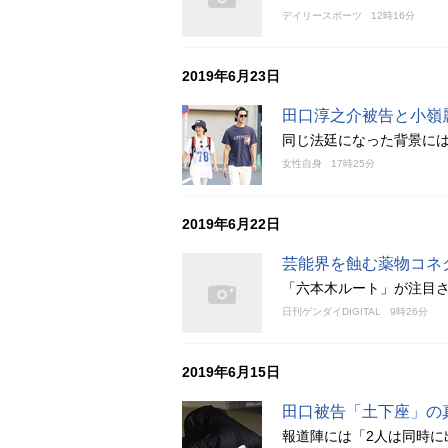
デイリースポーツ
12時16分
2019年6月23日
田口淳之介被告と小嶺
同じ法廷になった背景には
女性自身
17時25分
2019年6月22日
芸能界を蝕む薬物コネ
「六本木ルート」が注目
日刊ゲンダイDIGITAL
9時26分
2019年6月15日
田口被告「土下座」の
報道陣には「2人は同時に