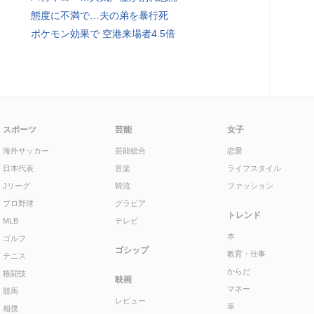
態度に不満で…夫の弟を暴行死
ポケモン効果で 空港来場者4.5倍
スポーツ
芸能
女子
海外サッカー
芸能総合
恋愛
日本代表
音楽
ライフスタイル
Jリーグ
韓流
ファッション
プロ野球
グラビア
トレンド
MLB
テレビ
本
ゴルフ
ゴシップ
教育・仕事
テニス
からだ
格闘技
映画
マネー
競馬
レビュー
車
相撲