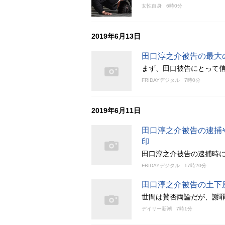
女性自身
6時0分
2019年6月13日
田口淳之介被告の最大
まず、田口被告にとって
FRIDAYデジタル
7時0分
2019年6月11日
田口淳之介被告の逮捕
印
田口淳之介被告の逮捕時に
FRIDAYデジタル
17時20分
田口淳之介被告の土下
世間は賛否両論だが、謝
デイリー新潮
7時1分