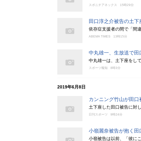
スポニチアネックス
15時29分
田口淳之介被告の土下
依存症支援者の間で「間
ABEMA TIMES
13時15分
中丸雄一、生放送で田
中丸雄一は、土下座をして
スポーツ報知
8時3分
2019年6月8日
カンニング竹山が田口
土下座した田口被告に対
日刊スポーツ
9時24分
小嶺麗奈被告が抱く田
小嶺被告は以前、「彼に