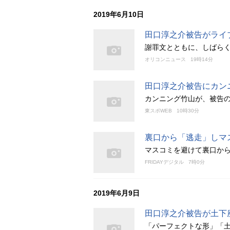
2019年6月10日
田口淳之介被告がライ
謝罪文とともに、しばら
オリコンニュース
19時14分
田口淳之介被告にカン
カンニング竹山が、被告
東スポWEB
10時30分
裏口から「逃走」しマ
マスコミを避けて裏口か
FRIDAYデジタル
7時0分
2019年6月9日
田口淳之介被告が土下
「パーフェクトな形」「