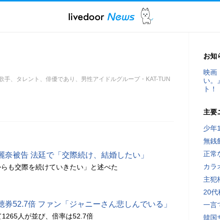
お知
映画
の歌手、タレント、俳優であり、男性アイドルグループ・KAT-TUN
い。
ト！
主要
少年
無銭
正常
麗奈被告 法廷で「交際続け、結婚したい」
カラ
からも交際を続けていきたい」と述べた
主犯
20
券52.7倍 ファン「ジャニーさん悲しんでいる」
一言
1265人が並び、倍率は52.7倍
韓国