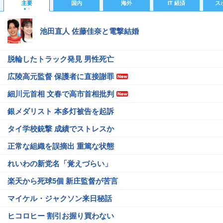
主要
国内
海外
IT 経済
ス
池田直人 佐藤佳奈と電撃結婚
脱輪したトラック発見 男性死亡
広陵高元監督 保護者に直接謝罪
細川元首相 文春で高市首相批判
銀メダリスト 本多灯被告を起訴
タイ学校銃撃 成績でストレスか
正常な組織を誤摘出 重篤な状態
れいわの新党名「覚えづらい」
楽天から死球5個 新庄監督が苦言
マイケル・ジャクソン来日秘話
ヒコロヒー 割引お握り買わない