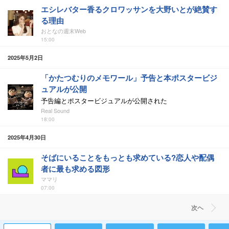
エシレバター香るクロワッサンを大野いとが絶賛す
る理由
おとなの週末Web
15:00
2025年5月2日
「かたつむりのメモワール」予告と本ポスタービジ
ュアルが公開
予告編とポスタービジュアルが公開された
Real Sound
18:00
2025年4月30日
そばにいることをもっとも求めている?恋人や配偶
者に最も求める図形
ママリ
07:00
次ヘ