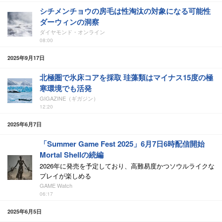
シチメンチョウの房毛は性淘汰の対象になる可能性
ダーウィンの洞察
ダイヤモンド・オンライン
08:00
2025年9月17日
北極圏で氷床コアを採取 珪藻類はマイナス15度の極
寒環境でも活発
GIGAZINE（ギガジン）
12:20
2025年6月7日
「Summer Game Fest 2025」6月7日6時配信開始
Mortal Shellの続編
2026年に発売を予定しており、高難易度かつソウルライクな
プレイが楽しめる
GAME Watch
06:17
2025年6月5日