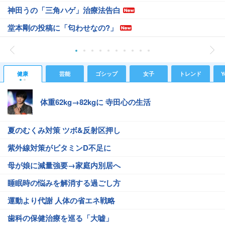
神田うの「三角ハゲ」治療法告白
堂本剛の投稿に「匂わせなの?」
健康
芸能
ゴシップ
女子
トレンド
Y
体重62kg→82kgに 寺田心の生活
夏のむくみ対策 ツボ&反射区押し
紫外線対策がビタミンD不足に
母が娘に減量強要→家庭内別居へ
睡眠時の悩みを解消する過ごし方
運動より代謝 人体の省エネ戦略
歯科の保健治療を巡る「大嘘」