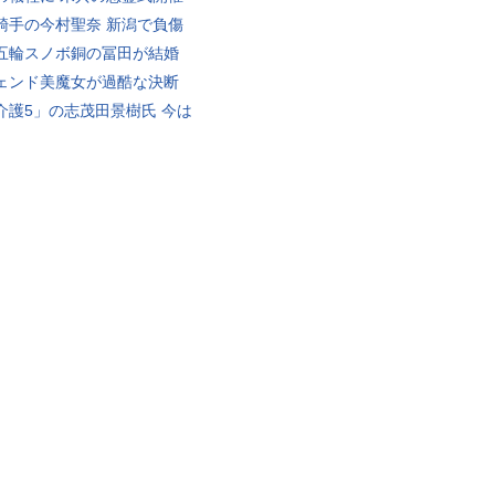
騎手の今村聖奈 新潟で負傷
五輪スノボ銅の冨田が結婚
ェンド美魔女が過酷な決断
介護5」の志茂田景樹氏 今は