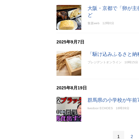
大阪・京都で「卵が主
ど
食楽web
12時0分
2025年9月7日
「駆け込みふるさと納
プレジデントオンライン
10時15分
2025年8月19日
群馬県の小学校が午前
livedoor ECHOES
18時39分
1
2