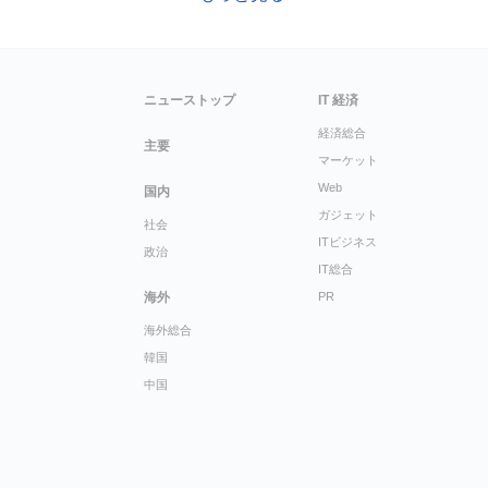
ニューストップ
IT 経済
経済総合
主要
マーケット
Web
国内
ガジェット
社会
ITビジネス
政治
IT総合
海外
PR
海外総合
韓国
中国