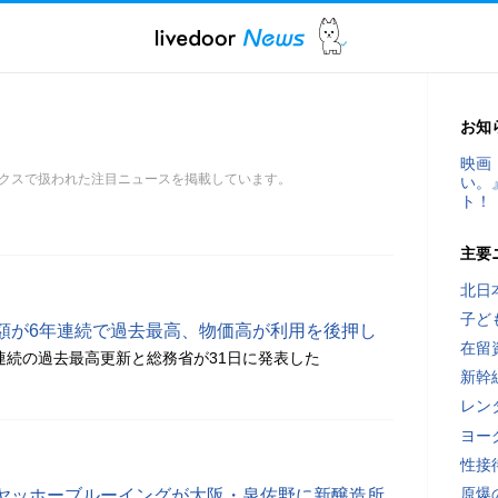
お知
映画
クスで扱われた注目ニュースを掲載しています。
い。
ト！
主要
北日
子ど
額が6年連続で過去最高、物価高が利用を後押し
在留
年連続の過去最高更新と総務省が31日に発表した
新幹
レン
ヨー
性接
原爆
ヤッホーブルーイングが大阪・泉佐野に新醸造所