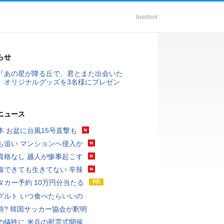
livedoor
らせ
『あの星が降る丘で、君とまた出会いた
』オリジナルグッズを3名様にプレゼン
ニュース
本 お盆に台風15号直撃も
も追い マンションへ侵入か
資格なし 越人が惨事起こす
線できても生きてない 辛辣
タカー予約 10万円分当たる
グルト いつ食べたらいいの
待? 韓国サッカー協会が釈明
の犠牲に 米兵の慰霊式開催