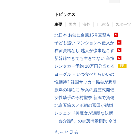
トピックス
主要
国内
海外
IT 経済
スポーツ
北日本 お盆に台風15号直撃も
子ども追い マンションへ侵入か
在留資格なし 越人が惨事起こす
新幹線できても生きてない 辛辣
レンタカー予約 10万円分当たる
ヨーグルト いつ食べたらいいの
性接待? 韓国サッカー協会が釈明
原爆の犠牲に 米兵の慰霊式開催
女性騎手の今村聖奈 新潟で負傷
北京五輪スノボ銅の冨田が結婚
レジェンド美魔女が過酷な決断
「要介護5」の志茂田景樹氏 今は
もっと見る