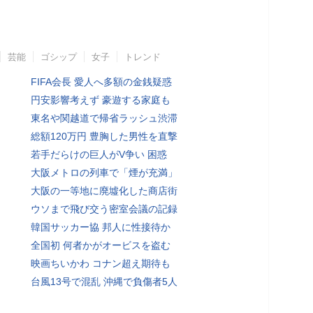
芸能
ゴシップ
女子
トレンド
FIFA会長 愛人へ多額の金銭疑惑
円安影響考えず 豪遊する家庭も
東名や関越道で帰省ラッシュ渋滞
総額120万円 豊胸した男性を直撃
若手だらけの巨人がV争い 困惑
大阪メトロの列車で「煙が充満」
大阪の一等地に廃墟化した商店街
ウソまで飛び交う密室会議の記録
韓国サッカー協 邦人に性接待か
全国初 何者かがオービスを盗む
映画ちいかわ コナン超え期待も
台風13号で混乱 沖縄で負傷者5人