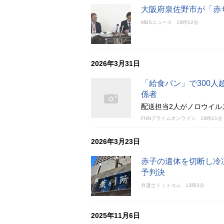
大阪府泉佐野市が「赤
MBSニュース
19時12分
2026年3月31日
「給食パン」で300
係者
配送担当2人がノロウイル
FNNプライムオンライン
19時11分
2026年3月23日
赤子の遺体を切断し冷
予判決
弁護士ドットコム
13時3分
2025年11月6日