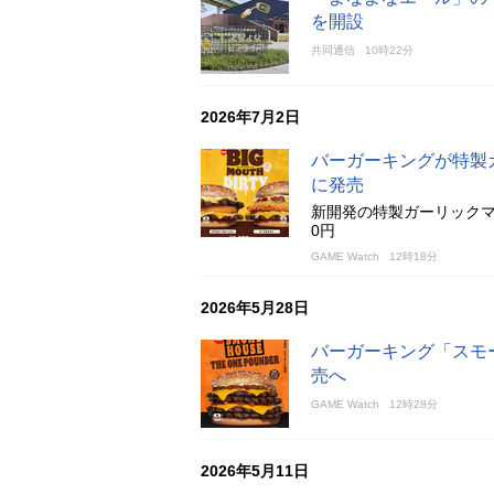
を開設
共同通信
10時22分
2026年7月2日
バーガーキングが特製
に発売
新開発の特製ガーリックマ
0円
GAME Watch
12時18分
2026年5月28日
バーガーキング「スモ
売へ
GAME Watch
12時28分
2026年5月11日