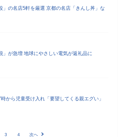
役」の名店5軒を厳選 京都の名店「きんし丼」な
税」が急増 地球にやさしい電気が返礼品に
7時から児童受け入れ「要望してくる親エグい」
3
4
次へ