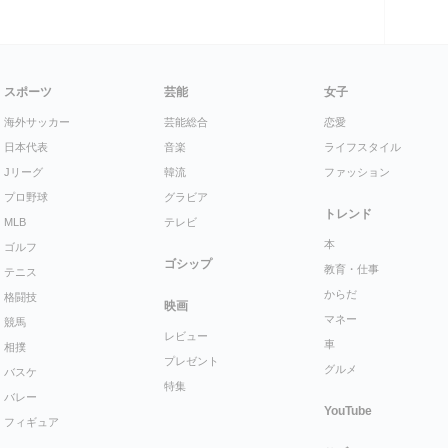
スポーツ
芸能
女子
海外サッカー
芸能総合
恋愛
日本代表
音楽
ライフスタイル
Jリーグ
韓流
ファッション
プロ野球
グラビア
トレンド
MLB
テレビ
本
ゴルフ
ゴシップ
教育・仕事
テニス
からだ
格闘技
映画
マネー
競馬
レビュー
車
相撲
プレゼント
グルメ
バスケ
特集
バレー
YouTube
フィギュア